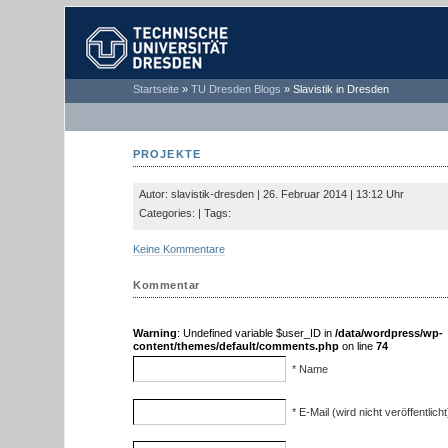
TECHNISCHE
Startseite
»
TU Dresden Blogs
»
Slavistik in Dresden
UNIVERSITÄT
DRESDEN
PROJEKTE
Autor: slavistik-dresden | 26. Februar 2014 | 13:12 Uhr
Categories: | Tags:
Keine Kommentare
Kommentar
Warning
: Undefined variable $user_ID in
/data/wordpress/wp-
content/themes/default/comments.php
on line
74
* Name
* E-Mail (wird nicht veröffentlicht