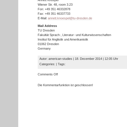
Annett Knöspel
Wiener Str. 48, room 3.23
Fon: +49 351 46332878
Fax: +49 351 46337733
E-Mail:
annett.knoespel@tu-dresden.de
Mail Address
TU Dresden
Fakultät Sprach-, Literatur- und Kulturwissenschaften
Institut für Anglistik und Amerikanistik
01062 Dresden
Germany
Autor: american-studies | 18. December 2014 | 12:05 Uhr
Categories: | Tags:
on
Comments Off
Contact
Die Kommentarfunktion ist geschlossen!