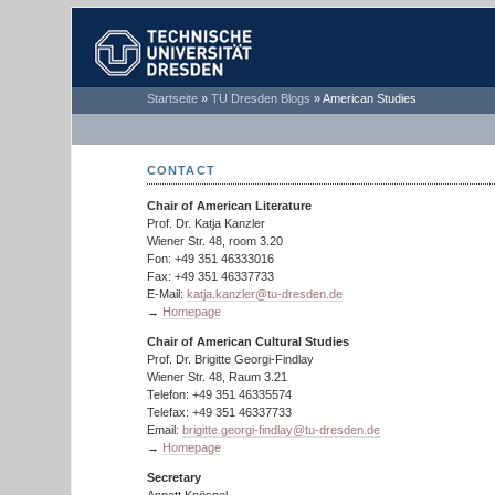
TECHNISCHE
Startseite
»
TU Dresden Blogs
»
American Studies
UNIVERSITÄT
DRESDEN
CONTACT
Chair of American Literature
Prof. Dr. Katja Kanzler
Wiener Str. 48, room 3.20
Fon: +49 351 46333016
Fax: +49 351 46337733
E-Mail:
katja.kanzler@tu-dresden.de
→
Homepage
Chair of American Cultural Studies
Prof. Dr. Brigitte Georgi-Findlay
Wiener Str. 48, Raum 3.21
Telefon: +49 351 46335574
Telefax: +49 351 46337733
Email:
brigitte.georgi-findlay@tu-dresden.de
→
Homepage
Secretary