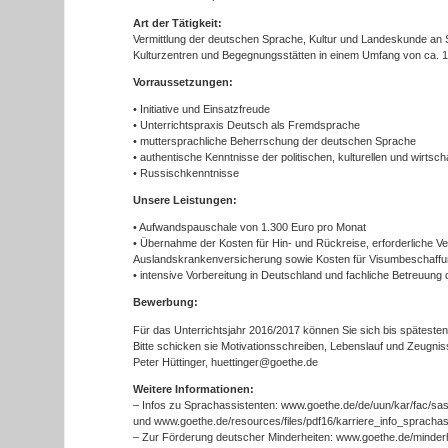
Art der Tätigkeit:
Vermittlung der deutschen Sprache, Kultur und Landeskunde an 
Kulturzentren und Begegnungsstätten in einem Umfang von ca. 1
Vorraussetzungen:
• Initiative und Einsatzfreude
• Unterrichtspraxis Deutsch als Fremdsprache
• muttersprachliche Beherrschung der deutschen Sprache
• authentische Kenntnisse der politischen, kulturellen und wirtsch
• Russischkenntnisse
Unsere Leistungen:
• Aufwandspauschale von 1.300 Euro pro Monat
• Übernahme der Kosten für Hin- und Rückreise, erforderliche Ve
Auslandskrankenversicherung sowie Kosten für Visumbeschaff
• intensive Vorbereitung in Deutschland und fachliche Betreuung d
Bewerbung:
Für das Unterrichtsjahr 2016/2017 können Sie sich bis späteste
Bitte schicken sie Motivationsschreiben, Lebenslauf und Zeugnis
Peter Hüttinger, huettinger@goethe.de
Weitere Informationen:
– Infos zu Sprachassistenten: www.goethe.de/de/uun/kar/fac/sas
und www.goethe.de/resources/files/pdf16/karriere_info_sprachas
– Zur Förderung deutscher Minderheiten: www.goethe.de/minder