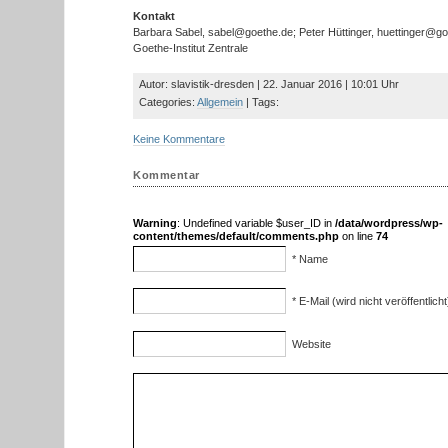
Kontakt
Barbara Sabel, sabel@goethe.de; Peter Hüttinger, huettinger@g
Goethe-Institut Zentrale
Autor: slavistik-dresden | 22. Januar 2016 | 10:01 Uhr
Categories:
Allgemein
| Tags:
Keine Kommentare
Kommentar
Warning
: Undefined variable $user_ID in
/data/wordpress/wp-
content/themes/default/comments.php
on line
74
* Name
* E-Mail (wird nicht veröffentlicht
Website