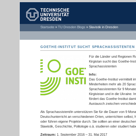
TECHNISCHE
Startseite
»
TU Dresden Blogs
»
Slavistik in Dresden
UNIVERSITÄT
DRESDEN
GOETHE-INSTITUT SUCHT SPRACHASSISTENTEN 
Für die Länder und Regionen R
Kirgistan sucht das Goethe-Inst
Sprachassistenten
Info:
Das Goethe-Institut vermittelt
Minderheiten mehr als 20 Sprac
Sprachassistenten für 9 Monat
Kirgisistan und in die Ukraine.
fördert das Goethe-Institut dami
Austausch zwischen verschied
Als Sprachassistent/in unterstützen Sie für die Dauer von 9 Mon
Deutschunterricht an verschiedenen Orten, unterrichten selbst, h
oder führen eigene Projekte durch. Sie sollten an einer deutsc
Slawistik, Geschichte, Politologie o.ä. studieren oder studiert hab
Zeitraum:
1. September 2016 – 31. Mai 2017