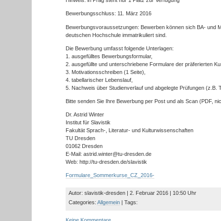
Hinweis: in Prag steht nur 1 Platz zur Verfügung
Bewerbungsschluss: 11. März 2016
Bewerbungsvoraussetzungen: Bewerben können sich BA- und MA-
deutschen Hochschule immatrikuliert sind.
Die Bewerbung umfasst folgende Unterlagen:
1. ausgefülltes Bewerbungsformular,
2. ausgefüllte und unterschriebene Formulare der präferierten Ku
3. Motivationsschreiben (1 Seite),
4. tabellarischer Lebenslauf,
5. Nachweis über Studienverlauf und abgelegte Prüfungen (z.B. T
Bitte senden Sie Ihre Bewerbung per Post und als Scan (PDF, nic
Dr. Astrid Winter
Institut für Slavistik
Fakultät Sprach-, Literatur- und Kulturwissenschaften
TU Dresden
01062 Dresden
E-Mail: astrid.winter@tu-dresden.de
Web: http://tu-dresden.de/slavistik
Formulare_Sommerkurse_CZ_2016-
Autor: slavistik-dresden | 2. Februar 2016 | 10:50 Uhr
Categories:
Allgemein
| Tags:
Keine Kommentare