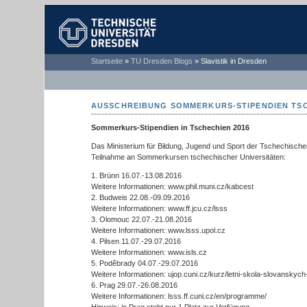
TECHNISCHE
Startseite
»
TU Dresden Blogs
»
Slavistik in Dresden
UNIVERSITÄT
DRESDEN
AUSSCHREIBUNG SOMMERKURS-STIPENDIEN TSC
Sommerkurs-Stipendien in Tschechien 2016
Das Ministerium für Bildung, Jugend und Sport der Tschechischen 
Teilnahme an Sommerkursen tschechischer Universitäten:
1. Brünn 16.07.-13.08.2016
Weitere Informationen: www.phil.muni.cz/kabcest
2. Budweis 22.08.-09.09.2016
Weitere Informationen: www.ff.jcu.cz/lsss
3. Olomouc 22.07.-21.08.2016
Weitere Informationen: www.lsss.upol.cz
4. Pilsen 11.07.-29.07.2016
Weitere Informationen: www.isls.cz
5. Poděbrady 04.07.-29.07.2016
Weitere Informationen: ujop.cuni.cz/kurz/letni-skola-slovanskych-
6. Prag 29.07.-26.08.2016
Weitere Informationen: lsss.ff.cuni.cz/en/programme/