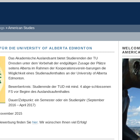
ogs
»
American Studies
7 FÜR DIE UNIVERSITY OF ALBERTA EDMONTON
WELCOME
AMERICA
Das Akademische Auslandsamt bietet Studierenden der TU
Dresden unter dem Vorbehalt der endgültigen Zusage der Plätze
seitens Alberta im Rahmen der Kooperationsverein-barungen die
Möglichkeit eines Studienaufenthaltes an der University of Alberta
Edmonton.
Bewerberkreis: Studierende der TUD mit mind. 4 abge-schlossenen
FS vor Beginn des Auslandsaufenthaltes
Dauer/Zeitpunkt: ein Semester oder ein Studienjahr (September
2016 – April 2017)
November 2015
 Bewerbung finden Sie
hier
. Wir wünschen Ihnen viel Erfolg!