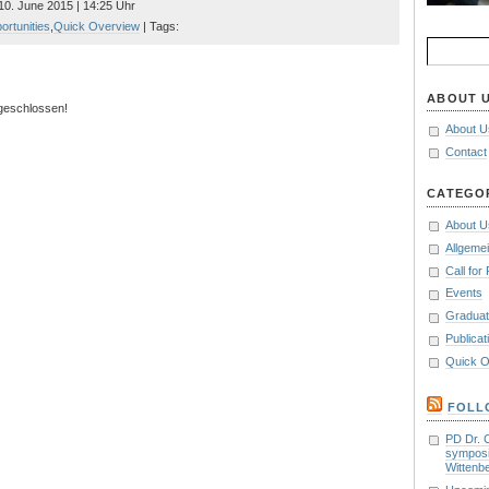
 10. June 2015 | 14:25 Uhr
rtunities
,
Quick Overview
| Tags:
Search
for:
ABOUT 
 geschlossen!
About U
Contact
CATEGO
About U
Allgeme
Call for
Events
Graduat
Publicat
Quick O
FOLL
PD Dr. 
symposi
Wittenb