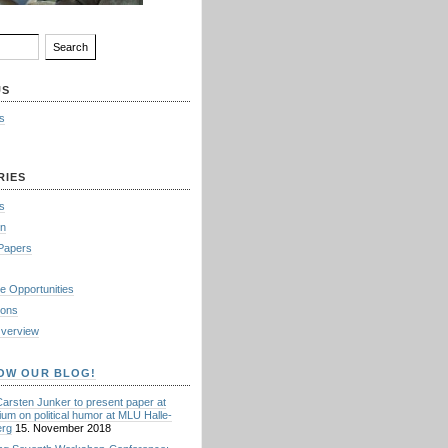
US
s
RIES
s
in
 Papers
e Opportunities
ions
verview
OW OUR BLOG!
Carsten Junker to present paper at
um on political humor at MLU Halle-
erg
15. November 2018