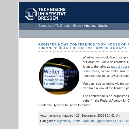
TECHNISCHE
Startseite
»
TU Dresden Blogs
»
American Studies
UNIVERSITÄT
DRESDEN
REGISTER NOW! CONFERENCE “VON HOUSE OF 
THRONES: ÜBER POLITIK IN FERNSEHSERIEN” FR
Whether you would like to simply
of Cards
bis
Game of Thrones
: 
listen to the talks as
part of your 
honor class
, please make sure to
soon as possible as available sea
You can register online via the
co
also take a look at the finalized 
The conference is co-organized 
sehen”, the Federal Agency for C
Deutsche Hygiene Museum Dresden.
Autor: american-studies | 26. September 2016 | 14:42 Uhr
Categories:
Allgemein
,
Events
,
Graduate Opportunities
,
Quick Ov