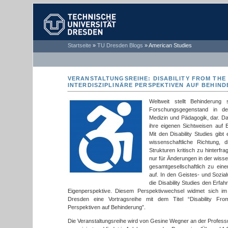
TECHNISCHE
Startseite
»
TU Dresden Blogs
»
American Studies
UNIVERSITÄT
DRESDEN
VERANSTALTUNGSREIHE: DISABILITY FROM THE 
INTERDISZIPLINÄRE PERSPEKTIVEN AUF BEHIN
Weltweit stellt Behinderung 
Forschungsgegenstand in de
Medizin und Pädagogik, dar. D
ihre eigenen Sichtweisen auf 
Mit den Disability Studies gib
wissenschaftliche Richtung, 
Strukturen kritisch zu hinterfra
nur für Änderungen in der wisse
gesamtgesellschaftlich zu ei
auf. In den Geistes- und Sozia
die Disability Studies den Erf
Eigenperspektive. Diesem Perspektivwechsel widmet sich
Dresden eine Vortragsreihe mit dem Titel “Disability From
Perspektiven auf Behinderung”.
Die Veranstaltungsreihe wird von Gesine Wegner an der Professu