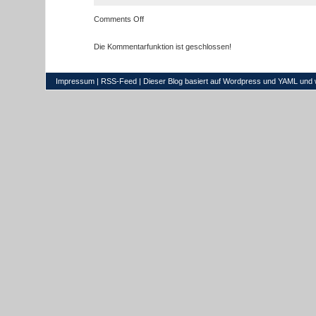
on
Comments Off
VERANSTALTUNGSREIHE:
Disability
Die Kommentarfunktion ist geschlossen!
From
the
Inside
Impressum
|
RSS-Feed
| Dieser Blog basiert auf
Wordpress
und
YAML
und 
Out
–
Interdisziplinäre
Perspektiven
auf
Behinderung