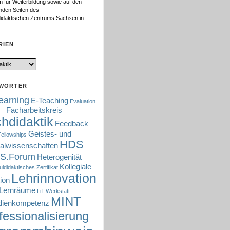
 für Weiterbildung sowie auf den
nden Seiten des
idaktischen Zentrums Sachsen in
RIEN
WÖRTER
earning
E-Teaching
Evaluation
Facharbeitskreis
hdidaktik
Feedback
Geistes- und
ellowships
HDS
alwissenschaften
S.Forum
Heterogenität
Kollegiale
didaktisches Zertifikat
Lehrinnovation
ion
Lernräume
LiT.Werkstatt
MINT
ienkompetenz
fessionalisierung