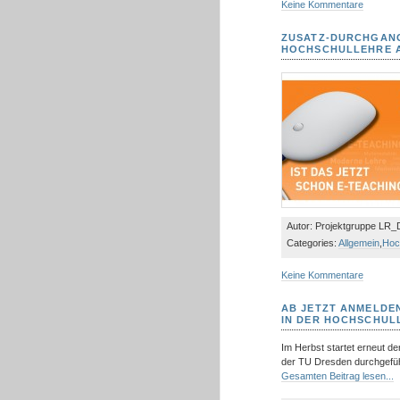
Keine Kommentare
ZUSATZ-DURCHGANG
HOCHSCHULLEHRE 
Autor: Projektgruppe LR_D 
Categories:
Allgemein
,
Hoc
Keine Kommentare
AB JETZT ANMELDE
IN DER HOCHSCHUL
Im Herbst startet erneut d
der TU Dresden durchgefüh
Gesamten Beitrag lesen...