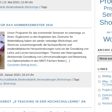
Pro
 | 13. Mai 2016 | 12:46 Uhr
Pro
aktik
,
Mediendidaktik
,
Workshops
| Tags:
Sem
Sho
ÜR DAS SOMMERSEMESTER 2016
der 
Unser Programm für das kommende Semester ist unterwegs zu
Wo
Ihnen: Ergänzend zu den Angeboten des Zentrums für
Weiterbildung haben wir wieder vielseitige Workshops und
Shortcuts zusammengestellt, die fachspezifische und
mediendidaktische Herausforderungen rund um die Gestaltung von
ARCHIV 
Lehre und Lernen berücksichtigen. Themen wie Heterogenität,
Archiv
Aktivierende Gestaltung von Lehrveranstaltungen und Bewertung
aller
von Diplomarbeiten in den MINT-Fächern finden […]
Beiträge
Gesamten Beitrag lesen...
LINKS
 25. Januar 2016 | 16:14 Uhr
Weblog 
hschuldidaktik
,
Mediendidaktik
,
Veranstaltungen
,
Workshops
| Tags:
ellog –
ut
,
Workshop
TU Dre
Projekt
Zentrum
(ZfW)
GEBOT „E-TEACHING IN DER HOCHSCHULLEHRE“ AN
Hochsch