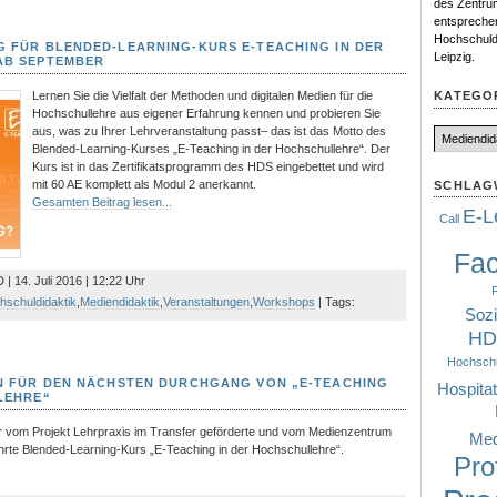
des Zentrum
entspreche
Hochschuld
 FÜR BLENDED-LEARNING-KURS E-TEACHING IN DER
Leipzig.
AB SEPTEMBER
KATEGO
Lernen Sie die Vielfalt der Methoden und digitalen Medien für die
Hochschullehre aus eigener Erfahrung kennen und probieren Sie
Kategorien
aus, was zu Ihrer Lehrveranstaltung passt– das ist das Motto des
Blended-Learning-Kurses „E-Teaching in der Hochschullehre“. Der
Kurs ist in das Zertifikatsprogramm des HDS eingebettet und wird
mit 60 AE komplett als Modul 2 anerkannt.
SCHLAG
Gesamten Beitrag lesen...
E-L
Call
Fac
| 14. Juli 2016 | 12:22 Uhr
F
hschuldidaktik
,
Mediendidaktik
,
Veranstaltungen
,
Workshops
| Tags:
Sozi
HD
Hochschul
N FÜR DEN NÄCHSTEN DURCHGANG VON „E-TEACHING
Hospitat
LEHRE“
er vom Projekt Lehrpraxis im Transfer geförderte und vom Medienzentrum
Med
rte Blended-Learning-Kurs „E-Teaching in der Hochschullehre“.
Pro