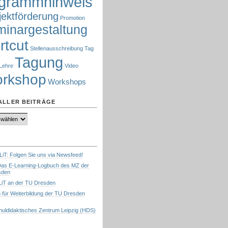
grammhinweis
jektförderung
Promotion
inargestaltung
rtcut
Stellenausschreibung
Tag
Tagung
Lehre
Video
rkshop
Workshops
ALLER BEITRÄGE
LiT: Folgen Sie uns via Newsfeed!
 Das E-Learning-Logbuch des MZ der
sden
 LiT an der TU Dresden
 für Weiterbildung der TU Dresden
uldidaktisches Zentrum Leipzig (HDS)