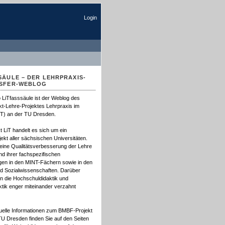
Login
SÄULE – DER LEHRPRAXIS-
NSFER-WEBLOG
LiTfasssäule ist der Weblog des
kt-Lehre-Projektes Lehrpraxis im
iT) an der TU Dresden.
t LiT handelt es sich um ein
ekt aller sächsischen Universitäten.
f eine Qualitätsverbesserung der Lehre
d ihrer fachspezifischen
gen in den MINT-Fächern sowie in den
nd Sozialwissenschaften. Darüber
en die Hochschuldidaktik und
tik enger miteinander verzahnt
uelle Informationen zum BMBF-Projekt
TU Dresden finden Sie auf den Seiten