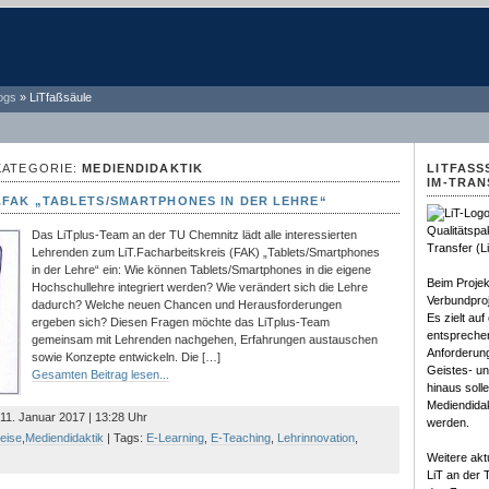
ogs
»
LiTfaßsäule
KATEGORIE:
MEDIENDIDAKTIK
LITFASS
IM-TRA
.FAK „TABLETS/SMARTPHONES IN DER LEHRE“
Qualitätspa
Das LiTplus-Team an der TU Chemnitz lädt alle interessierten
Transfer (L
Lehrenden zum LiT.Facharbeitskreis (FAK) „Tablets/Smartphones
in der Lehre“ ein: Wie können Tablets/Smartphones in die eigene
Beim Projek
Hochschullehre integriert werden? Wie verändert sich die Lehre
Verbundproj
dadurch? Welche neuen Chancen und Herausforderungen
Es zielt au
ergeben sich? Diesen Fragen möchte das LiTplus-Team
entsprechen
gemeinsam mit Lehrenden nachgehen, Erfahrungen austauschen
Anforderun
sowie Konzepte entwickeln. Die […]
Geistes- u
Gesamten Beitrag lesen...
hinaus soll
Mediendidak
 11. Januar 2017 | 13:28 Uhr
werden.
eise
,
Mediendidaktik
| Tags:
E-Learning
,
E-Teaching
,
Lehrinnovation
,
Weitere akt
LiT an der 