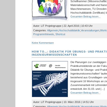
Schellhammer (Wissenschaftlich
Materialwissenschaft und Nanot
Maschinenwesen, TU Dresden 
Hochschuldidaktik-Zertifikats) 
Gesamten Beitrag lesen...
Autor: LiT Projektgruppe | 22. April 2016 | 10:43 Uhr
Categories:
Allgemein
,
Hochschuldidaktik
,
Veranstaltungen
,
Work
Programmhinweis
,
Shortcut
Keine Kommentare
HOW TO…: DIDAKTIK FÜR ÜBUNGS- UND PRAKTI
INGENIEURWISSENSCHAFTEN
Die Planungen zur zweitägigen 
Praktikumsleitende an der Fak
Didaktik für Übungs- und Prakt
Ingenieurwissenschaften“ lauf
bestehend aus Grundlagen- und
insgesamt 16 Workshops an zw
Zusammenarbeit mit Lehrende
entwickelt. Am 31.03. und […]
Gesamten Beitrag lesen...
Autor: LiT Projektgruppe | 10. März 2016 | 14:51 Uhr
Categories:
Allgemein
,
Hochschuldidaktik
,
Veranstaltungen
,
Work