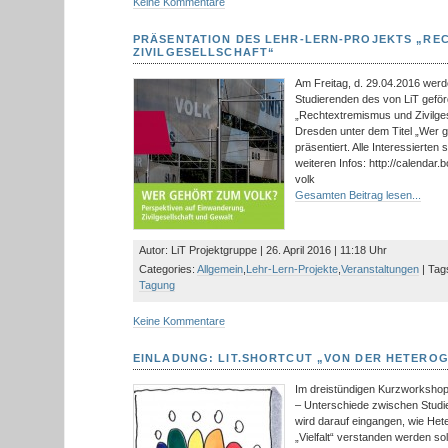
Keine Kommentare
PRÄSENTATION DES LEHR-LERN-PROJEKTS „RE
ZIVILGESELLSCHAFT“
Am Freitag, d. 29.04.2016 wer
Studierenden des von LiT geför
„Rechtextremismus und Zivilge
Dresden unter dem Titel „Wer ge
präsentiert. Alle Interessierten 
weiteren Infos: http://calendar
volk
Gesamten Beitrag lesen...
Autor: LiT Projektgruppe | 26. April 2016 | 11:18 Uhr
Categories:
Allgemein
,
Lehr-Lern-Projekte
,
Veranstaltungen
| Tag
Tagung
Keine Kommentare
EINLADUNG: LIT.SHORTCUT „VON DER HETEROG
Im dreistündigen Kurzworkshop „
– Unterschiede zwischen Studie
wird darauf eingangen, wie Het
„Vielfalt“ verstanden werden so