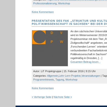
Professionalisierung
,
Workshop
Keine Kommentare
PRÄSENTATION DES FAK „STRUKTUR UND KULTU
POLITIKWISSENSCHAFT IN SACHSEN“ BEI DER 
An den sächsischen Universitä
wird im Wintersemester 2015/
Projektseminar mit dem Titel 
Zivilgesellschaft“ angeboten, 
‚Forschenden Lernen´ orientiert
verbundweiten Facharbeitskreis 
Politikwissenschaft in Sachsen“
regelmäßig in Dresden, […]
Gesamten Beitrag lesen...
Autor: LiT Projektgruppe | 15. Februar 2016 | 9:15 Uhr
Categories:
Allgemein
,
Lehr-Lern-Projekte
,
Veranstaltungen
| Tag
Programmhinweis
,
Tagung
,
Workshop
Keine Kommentare
« Vorherige Seite
|
Nächste Seite »