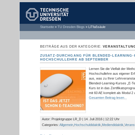
TECHNISCHE
Startseite
»
TU Dresden Blogs
»
LiTfaßsäule
UNIVERSITÄT
DRESDEN
BEITRÄGE AUS DER KATEGORIE:
VERANSTALTUN
ZUSATZ-DURCHGANG FÜR BLENDED-LEARNING-K
HOCHSCHULLEHRE AB SEPTEMBER
Lernen Sie die Vielfalt der Meth
Hochschullehre aus eigener Er
aus, was zu Ihrer Lehrveransta
Blended-Learning-Kurses „E-Te
Kurs ist in das Zertifikatspro
mit 60 AE komplett als Modul 2 
Gesamten Beitrag lesen...
Autor: Projektgruppe LR_D | 14. Juli 2016 | 12:22 Uhr
Categories:
Allgemein
,
Hochschuldidaktik
,
Mediendidaktik
,
Verans