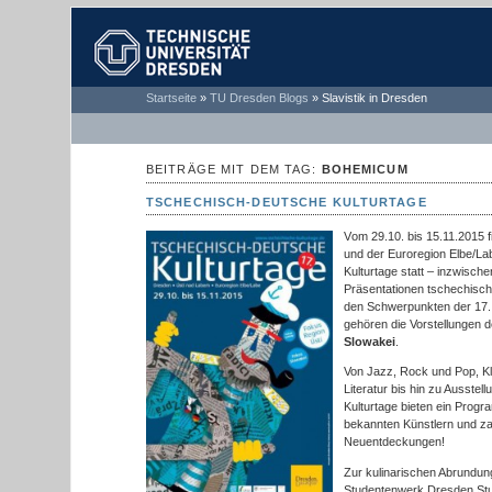
TECHNISCHE
Startseite
»
TU Dresden Blogs
»
Slavistik in Dresden
UNIVERSITÄT
DRESDEN
BEITRÄGE MIT DEM TAG:
BOHEMICUM
TSCHECHISCH-DEUTSCHE KULTURTAGE
V
om 29.10. bis 15.11.2015 
und der Euroregion Elbe/L
Kulturtage statt – inzwisch
Präsentationen tschechisch
den Schwerpunkten der 17.
gehören die Vorstellungen 
Slowakei
.
Von Jazz, Rock und Pop, Kl
Literatur bis hin zu Ausste
Kulturtage bieten ein Progr
bekannten Künstlern und za
Neuentdeckungen!
Zur kulinarischen Abrundung
Studentenwerk Dresden Stud