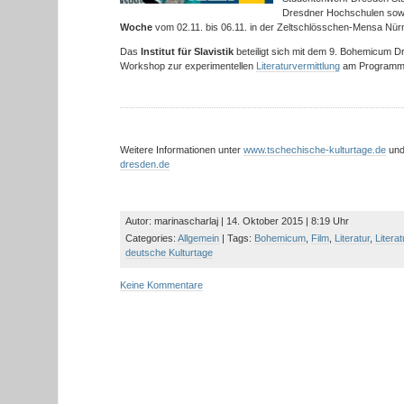
Dresdner Hochschulen sow
Woche
vom 02.11. bis 06.11. in der Zeltschlösschen-Mensa Nürn
Das
Institut für Slavistik
beteiligt sich mit dem 9. Bohemicum D
Workshop zur experimentellen
Literaturvermittlung
am Programm
Weitere Informationen unter
www.tschechische-kulturtage.de
un
dresden.de
Autor: marinascharlaj | 14. Oktober 2015 | 8:19 Uhr
Categories:
Allgemein
| Tags:
Bohemicum
,
Film
,
Literatur
,
Litera
deutsche Kulturtage
Keine Kommentare