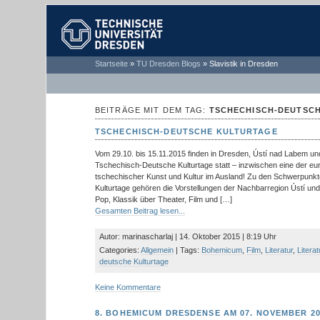
TECHNISCHE
Startseite
»
TU Dresden Blogs
»
Slavistik in Dresden
UNIVERSITÄT
DRESDEN
BEITRÄGE MIT DEM TAG:
TSCHECHISCH-DEUTSC
TSCHECHISCH-DEUTSCHE KULTURTAGE
Vom 29.10. bis 15.11.2015 finden in Dresden, Ústí nad Labem un
Tschechisch-Deutsche Kulturtage statt – inzwischen eine der eu
tschechischer Kunst und Kultur im Ausland! Zu den Schwerpunk
Kulturtage gehören die Vorstellungen der Nachbarregion Ústí un
Pop, Klassik über Theater, Film und […]
Gesamten Beitrag lesen...
Autor: marinascharlaj | 14. Oktober 2015 | 8:19 Uhr
Categories:
Allgemein
| Tags:
Bohemicum
,
Film
,
Literatur
,
Litera
deutsche Kulturtage
Keine Kommentare
8. BOHEMICUM DRESDENSE AM 07. NOVEMBER 20