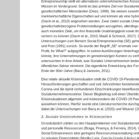
Entrepreneurship stellt ein alternatives unternehmerisches Konzep
Mission im Vordergrund. Somit ist das primäre Ziel von Sozialu
gesellschaftlichen Missständen (Dees, 1998). Sie weisen sowohl 
marktwirtschaftliche Eigenschaften auf und können als eine hy
(Dacin et al., 2010) angesehen werden. Zwar zielen soziale Unter
gesellschaftsbezogene Problemstellungen anzugehen, allerdings
auch monetäre Ziele, um ihre finanzielle Unabhängigkeit sowie ih
sichern zu können (Dacin et al., 2010; Maaß & Schneck, 2017). 
Untersuchungen zum Bereich Social Entrepreneurship (SE) geh
und Post (1991) zurück. So wurde der Begriff „SE“ erstmals von 
Profit, for What?” aufgegriffen. In seinen Ausführungen hinterfr
könnte, ihre Unternehmungen im gemeinnützigen Kontext zu ver
untersuchten in ihrer Arbeit, was Soziales Unternehmertum bedeu
öffentlichen Sektor einnimmt. Die eigentliche Entwicklung des Fo
Ende der 90er-Jahre (Bacq & Janssen, 2011).
Eine relativ aktuelle Krisensituation stellt die COVID-19-Pandemie
Herausforderungen geschaffen und seit Jahrzehnten bestehende 
Corona und die damit verbundenen Einschränkungen beeinfluss
Sozialunternehmenssektor. Dieser Blogbeitrag soll einen Überblick
Krisensituationen allgemein und insbesondere die COVID-19 Pa
auswirken können. Hierfür wurde eine Literaturrecherche durch
dabei die Untersuchungen von Bacq et al. (2020) und Weaver (20
2. Soziale Unternehmen in Krisenzeiten
Grundsätzlich zählen zu den Hauptproblemen von Sozialunternehm
und personelle Ressourcen (Braga, Proença, & Ferreira, 2014).
Social Entrepreneurs eine geringere Ressourcenausstattung u
zu privaten Finanzmitteln (Murillo-Luna, García-Uceda & Asín-L