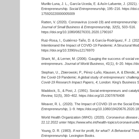
Murillo-Luna, J. L., García-Uceda, E. & Asín-Lafuente, J. (2021).
Entrepreneurship.
Social Entrepreneurship
, 195–216. https://doi
175920220000005009
Ratten, V. (2020). Coronavirus (covid-19) and entrepreneurship:
Journal of Small Business & Entrepreneurship, 32
(5), 503–516.
https://doi.org/10.1080/08276331.2020.1790167
Ruiz-Rosa, I., Gutiérrez-Taño, D. & García-Rodríguez, F. J. (202
Intentionand the Impact of COVID-19 Pandemic: A Structural Mod
https://doi.org/10.3390/su12176970
Sharir, M., & Lerner, M. (2006). Gauging the success of social vent
entrepreneurs.
Journal of World Business, 41
(1), 6–20. https://d
Stephan, U., Zbierowski, P., Pérez-Luño, Klausen, A. & Efendic, 
the Covid-19 Pandemic: A global study of entrepreneurs‘ challenge
Covid-19 Research Impact Papers, 4
, London: King’s Business S
Waddock, S., & Post, J. (1991). Social entrepreneurs and cataly
Review, 51
(5), 393–402. https://doi.org/10.2307/976408
Weaver, R. L. (2020). The Impact of COVID-19 on the Social Ent
Entrepreneurship
, 1–9. https://doi.org/10.1080/19420676.2020.1
World Health Organization (WHO). (2020).
Coronavirus disease
22.12.2022 unter https://www.who.int/health-topics/coronavirus#
Young, D. R. (1983).
If not for profit, for what?: A Behavioral The
Entrepreneurship
. Lexington Books.