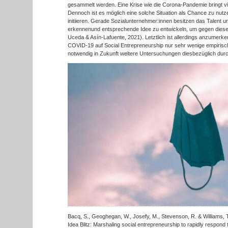
gesammelt werden. Eine Krise wie die Corona-Pandemie bringt vi
Dennoch ist es möglich eine solche Situation als Chance zu nut
initiieren. Gerade Sozialunternehmer:innen besitzen das Talent u
erkennenund entsprechende Idee zu entwickeln, um gegen diese
Uceda & Asín-Lafuente, 2021). Letztlich ist allerdings anzumerk
COVID-19 auf Social Entrepreneurship nur sehr wenige empirisch
notwendig in Zukunft weitere Untersuchungen diesbezüglich dur
Bacq, S., Geoghegan, W., Josefy, M., Stevenson, R. & Williams, 
Idea Blitz: Marshaling social entrepreneurship to rapidly respond