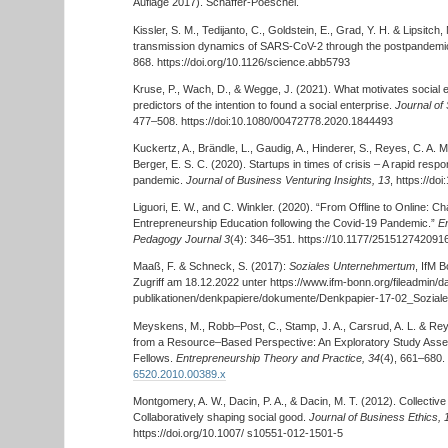
Auflage 2017). Schäffer-Poeschel.
Kissler, S. M., Tedijanto, C., Goldstein, E., Grad, Y. H. & Lipsitch,
transmission dynamics of SARS-CoV-2 through the postpandemi
868. https://doi.org/10.1126/science.abb5793
Kruse, P., Wach, D., & Wegge, J. (2021). What motivates social 
predictors of the intention to found a social enterprise.
Journal of
477–508. https://doi:10.1080/00472778.2020.1844493
Kuckertz, A., Brändle, L., Gaudig, A., Hinderer, S., Reyes, C. A. M.
Berger, E. S. C. (2020). Startups in times of crisis – A rapid res
pandemic.
Journal of Business Venturing Insights, 13
, https://do
Liguori, E. W., and C. Winkler. (2020). “From Offline to Online: C
Entrepreneurship Education following the Covid-19 Pandemic.”
E
Pedagogy Journal 3
(4): 346–351. https://10.1177/251512742091
Maaß, F. & Schneck, S. (2017):
Soziales Unternehmertum
, IfM 
Zugriff am 18.12.2022 unter https://www.ifm-bonn.org/fileadmin/da
publikationen/denkpapiere/dokumente/Denkpapier-17-02_Sozial
Meyskens, M., Robb–Post, C., Stamp, J. A., Carsrud, A. L. & Reyn
from a Resource–Based Perspective: An Exploratory Study Ass
Fellows.
Entrepreneurship Theory and Practice, 34
(4), 661–680.
6520.2010.00389.x
Montgomery, A. W., Dacin, P. A., & Dacin, M. T. (2012). Collective
Collaboratively shaping social good.
Journal of Business Ethics, 
https://doi.org/10.1007/ s10551-012-1501-5