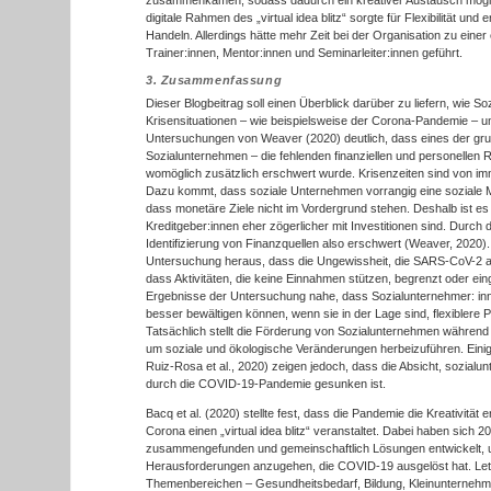
digitale Rahmen des „virtual idea blitz“ sorgte für Flexibilität un
Handeln. Allerdings hätte mehr Zeit bei der Organisation zu einer
Trainer:innen, Mentor:innen und Seminarleiter:innen geführt.
3. Zusammenfassung
Dieser Blogbeitrag soll einen Überblick darüber zu liefern, wie S
Krisensituationen – wie beispielsweise der Corona-Pandemie –
Untersuchungen von Weaver (2020) deutlich, dass eines der gr
Sozialunternehmen – die fehlenden finanziellen und personellen
womöglich zusätzlich erschwert wurde. Krisenzeiten sind von i
Dazu kommt, dass soziale Unternehmen vorrangig eine soziale Mi
dass monetäre Ziele nicht im Vordergrund stehen. Deshalb ist es 
Kreditgeber:innen eher zögerlicher mit Investitionen sind. Durc
Identifizierung von Finanzquellen also erschwert (Weaver, 2020).
Untersuchung heraus, dass die Ungewissheit, die SARS-CoV-2 au
dass Aktivitäten, die keine Einnahmen stützen, begrenzt oder eing
Ergebnisse der Untersuchung nahe, dass Sozialunternehmer: i
besser bewältigen können, wenn sie in der Lage sind, flexiblere
Tatsächlich stellt die Förderung von Sozialunternehmen während 
um soziale und ökologische Veränderungen herbeizuführen. Eini
Ruiz-Rosa et al., 2020) zeigen jedoch, dass die Absicht, sozialu
durch die COVID-19-Pandemie gesunken ist.
Bacq et al. (2020) stellte fest, dass die Pandemie die Kreativität 
Corona einen „virtual idea blitz“ veranstaltet. Dabei haben sich 
zusammengefunden und gemeinschaftlich Lösungen entwickelt,
Herausforderungen anzugehen, die COVID-19 ausgelöst hat. Letz
Themenbereichen – Gesundheitsbedarf, Bildung, Kleinunternehm