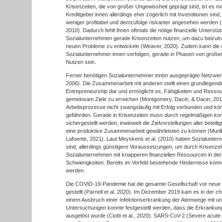
Krisenzeiten, die von großer Ungewissheit geprägt sind, ist es mö
Kreditgeber:innen allerdings eher zögerlich mit Investitionen sin
weniger profitabel und demzufolge riskanter angesehen werden 
2010). Dadurch fehlt ihnen oftmals die nötige finanzielle Unterst
Sozialunternehmen gerade Krisenzeiten nutzen, um dazu beizutra
neuen Probleme zu entwickeln (Weaver, 2020). Zudem kann die d
Sozialunternehmer:innen verfolgen, gerade in Phasen von großer
Nutzen sein.
Ferner benötigen Sozialunternehmer:innen ausgeprägte Netzwerkf
2006). Die Zusammenarbeit mit anderen stellt einen grundlegend
Entrepreneurship dar und ermöglicht es, Fähigkeiten und Resso
gemeinsam Ziele zu erreichen (Montgomery, Dacin, & Dacin, 2012)
Arbeitsprozesse nicht zwangsläufig mit Erfolg verbunden und kön
gefährden. Gerade in Krisenzeiten muss durch regelmäßigen k
sichergestellt werden, inwieweit die Zielvorstellungen aller betei
eine produktive Zusammenarbeit gewährleisten zu können (Muril
Lafuente, 2021). Laut Meyskens et al. (2010) haben Sozialunterne
sind, allerdings günstigere Voraussetzungen, um durch Krisen
Sozialunternehmen mit knapperen finanziellen Ressourcen in der
Schwierigkeiten. Bereits im Vorfeld bestehende Hindernisse kön
werden.
Die COVID-19-Pandemie hat die gesamte Gesellschaft vor neu
gestellt (Parnell et al. 2020). Im Dezember 2019 kam es in der
einem Ausbruch einer Infektionserkrankung der Atemwege mit u
Untersuchungen konnte festgestellt werden, dass die Erkrankun
ausgelöst wurde (Ciotti et al., 2020). SARS-CoV-2 (Severe acut