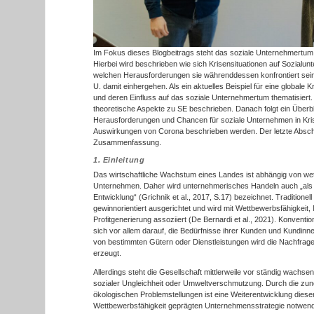
Im Fokus dieses Blogbeitrags steht das soziale Unternehmertum 
Hierbei wird beschrieben wie sich Krisensituationen auf Sozialun
welchen Herausforderungen sie währenddessen konfrontiert sei
U. damit einhergehen. Als ein aktuelles Beispiel für eine global
und deren Einfluss auf das soziale Unternehmertum thematisiert
theoretische Aspekte zu SE beschrieben. Danach folgt ein Überbl
Herausforderungen und Chancen für soziale Unternehmen in Kris
Auswirkungen von Corona beschrieben werden. Der letzte Abschn
Zusammenfassung.
1. Einleitung
Das wirtschaftliche Wachstum eines Landes ist abhängig von we
Unternehmen. Daher wird unternehmerisches Handeln auch „als 
Entwicklung“ (Grichnik et al., 2017, S.17) bezeichnet. Traditione
gewinnorientiert ausgerichtet und wird mit Wettbewerbsfähigkeit,
Profitgenerierung assoziiert (De Bernardi et al., 2021). Konvent
sich vor allem darauf, die Bedürfnisse ihrer Kunden und Kundinne
von bestimmten Gütern oder Dienstleistungen wird die Nachfrage
erzeugt.
Allerdings steht die Gesellschaft mittlerweile vor ständig wach
sozialer Ungleichheit oder Umweltverschmutzung. Durch die zu
ökologischen Problemstellungen ist eine Weiterentwicklung dies
Wettbewerbsfähigkeit geprägten Unternehmensstrategie notwend