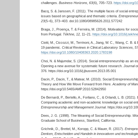
challenges.
Business Horizons, 63
(6), 705–723.
https://doi.org/
Bacq, S. & Janssen, F. (2011). The multiple faces of social entrepr
issues based on geographical and thematic criteria.
Entrepreneur
23
(5–6), 373–403. doi:10.1080/08985626.2011.577242
Braga, J., Proença, T. & Ferreira, M. (2014). Motivations for soc
from Portugal.
Tékhne, 12,
11–21.
https://doi.org/10.1016/j.tekh
Ciotti, M., Ciccozzi, M., Terrinoni, A., Jiang, W. C., Wang, C. B. 
19 pandemic.
Critical Reviews in Clinical Laboratory Sciences, 5
https://doi.org/10.1080/10408363.2020.1783198
Choi, N. & Majumdar, S. (2014). Social entrepreneurship as an es
Opening a new avenue for systematic future research.
Journal o
376. https://doi.org/10.1016/j.jbusvent.2013.05.001
Dacin, P., Dacin, T., & Matear, M. (2010). Social Entrepreneurs
Theory and How We Move Forward from Here.
Academy of Man
https://doi.org/10.5465/AMP.2010.52842950
De Bernardi, P., Bertello, A., Forliano, C., & Orlandi, L. B. (2021)
Comparing academic and non-academic knowledge on social ent
Entrepreneurship and Management Journal
. https://doi.org/10.
Dees, J. G. (1998). The Meaning of Social Entrepreneurship.
Wor
Graduate School of Business, Stanford, California.
Grichnik, D., Brettel, M., Koropp, C. & Mauer, R. (2017).
Entrepre
Denken, Entscheiden und Handeln in innovativen und technologi