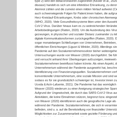
type 2) wird den Betacoronaviren zugeordnet (Kissler et al., 20
disease) handelt es sich um eine infektiöse Erkrankung, zu de
Atemnot zählen und die zumeist einen milden Verlauf aufweist (Ciott
auch schwerwiegende Folgen für Patient:innen haben, die aufgrun
Herz-Kreislauf-Erkrankungen, Krebs oder chronischen Atemwegs
(WHO, 2020). Viele Gesundheitssysteme litten unter den Ausw
CoV-2-Virus. Darüber hinaus kam es zu weitreichenden Veränd
Arbeitsbedingungen (Ratten, 2020). Um die Ausbreitung des Viru
gezwungen, in physischer und sozialer Distanz zueinander zu le
digitale Kommunikationsformen zurückgegriffen (Ratten, 2020). 
sogar monatelangen Schließungen von Unternehmen, Betrieben, G
öffentlichen Einrichtungen (Liguori & Winkler, 2020). Allerdings
Pandemie auf den Sozialunternehmenssektor bisher weitestgehen
Untersuchungen wurde von Weaver (2020) durchgeführt. Sie führ
und versucht anhand ihrer Überlegungen aufzuzeigen, inwiewei
Sozialunternehmen beeinflusst haben könnte. Als einen Aspekt, de
Unternehmertum während der Pandemie ausgewirkt hat, beschreib
Identifizierung von Finanzierungsquellen. Sozialunternehmen ver
konventionelle Unternehmertum, eine soziale Mission und sind wen
sodass es für sie grundsätzlich schwieriger ist, Investor:innen zu
Uceda & Asín-Lafuente, 2021). Die Pandemie hat das womöglich z
Weaver (2020) wiederum zu einer Aneignung strategischer Spars
Aufgrund der Ungewissheit, die durch das SARS-CoV-2-Virus a
Aktivitäten, die keine Einnahmen stützen, begrenzt bzw. eingest
von Weaver (2020) identifizieren auch die geografische Lage als 
während der Pandemie. Sozialunternehmen, die sich in verarmte
befinden, sind u. a. auf die Bereitstellung von finanzieller Unterstü
Möglichkeiten zur Zusammenarbeit sowie gezielte Förderung un