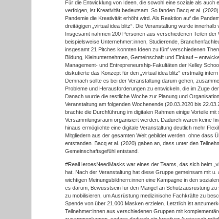
Für die Entwicklung von Ideen, die sowohl eine soziale als auch
verfolgen, ist Kreativität bedeutsam. So fanden Bacq et al. (202
Pandemie die Kreativität erhöht wird. Als Reaktion auf die Pandem
dreitägigen „virtual idea blitz“. Die Veranstaltung wurde innerhal
Insgesamt nahmen 200 Personen aus verschiedenen Teilen der We
beispielsweise Unternehmer:innen, Studierende, Branchenfachleu
insgesamt 21 Pitches konnten Ideen zu fünf verschiedenen The
Bildung, Kleinunternehmen, Gemeinschaft und Einkauf – entwick
Management- und Entrepreneurship-Fakultäten der Kelley School 
diskutierte das Konzept für den „virtual idea blitz“ erstmalig inte
Demnach sollte es bei der Veranstaltung darum gehen, zusamme
Probleme und Herausforderungen zu entwickeln, die im Zuge der
Danach wurde die restliche Woche zur Planung und Organisation g
Veranstaltung am folgenden Wochenende (20.03.2020 bis 22.03.2
brachte die Durchführung im digitalen Rahmen einige Vorteile mit
Versammlungsraum organisiert werden. Dadurch waren keine finanz
hinaus ermöglichte eine digitale Veranstaltung deutlich mehr Flexi
Mitgliedern aus der gesamten Welt gebildet werden, ohne dass 
entstanden. Bacq et al. (2020) gaben an, dass unter den Teilne
Gemeinschaftsgefühl entstand.
#RealHeroesNeedMasks war eines der Teams, das sich beim „vir
hat. Nach der Veranstaltung hat diese Gruppe gemeinsam mit u. a
wichtigen Meinungsbildnern:innen eine Kampagne in den sozialen
es darum, Bewusstsein für den Mangel an Schutzausrüstung z
zu mobilisieren, um Ausrüstung medizinische Fachkräfte zu bes
Spende von über 21.000 Masken erzielen. Letztlich ist anzumerk
Teilnehmer:innen aus verschiedenen Gruppen mit komplementär
zusammenkamen, sodass dadurch ein kreativer Austausch möglic