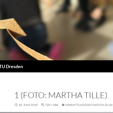
 TU Dresden
1 (FOTO: MARTHA TILLE)
18. JUNI 2018
720 × 480
VERMITTLUNGSSITUATION ZU A