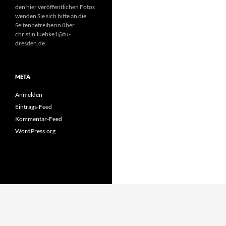
den hier veröffentlichen Fotos
wenden Sie sich bitte an die
Seitenbetreiberin über
christin.luebke1@tu-
dresden.de.
META
Anmelden
Eintrags-Feed
Kommentar-Feed
WordPress.org