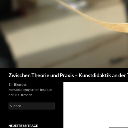
Zum
Inhalt
springen
Suchen
Zwischen Theorie und Praxis – Kunstdidaktik an der
Ein Blog des
kunstpädagogischen Instituts
der TU Dresden
Suchen
nach:
NEUESTE BEITRÄGE