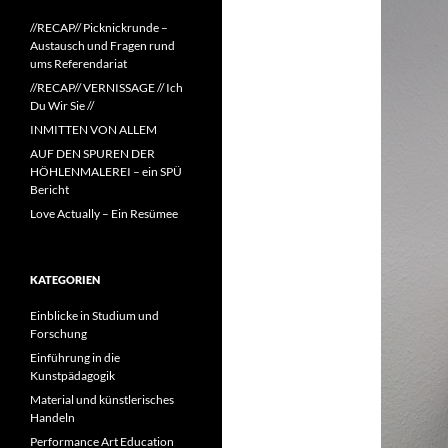
//RECAP// Picknickrunde –
Austausch und Fragen rund
ums Referendariat
//RECAP// VERNISSAGE // Ich
Du Wir Sie //
INMITTEN VON ALLEM
AUF DEN SPUREN DER
HÖHLENMALEREI – ein SPÜ
Bericht
Love Actually – Ein Resümee
KATEGORIEN
Einblicke in Studium und
Forschung
Einführung in die
Kunstpädagogik
Material und künstlerisches
Handeln
Performance Art Education