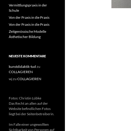
Vermittlungspraxis in der
Schule
Von der Praxis in die Praxis
Von der Praxis in die Praxis
Zeitgenössische Modelle
Ästhetischer Bildung
NEUESTE KOMMENTARE
kunstdidaktik-tud
zu
COLLAGIEREN
wj
zu
COLLAGIEREN
Fotos: Christin Lübke
Das Recht an allen auf der
Website befindlichen Fotos
liegt bei der Seitenbetreiberin.
Im Falle einer ungewollten
Sichtbarkeit von Personen auf