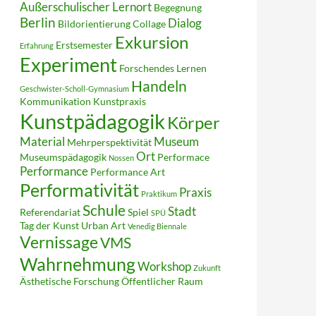
Außerschulischer Lernort
Begegnung
Berlin
Dialog
Bildorientierung
Collage
Exkursion
Erstsemester
Erfahrung
Experiment
Forschendes Lernen
Handeln
Geschwister-Scholl-Gymnasium
Kommunikation
Kunstpraxis
Kunstpädagogik
Körper
Material
Museum
Mehrperspektivität
Ort
Museumspädagogik
Performace
Nossen
Performance
Performance Art
Performativität
Praxis
Praktikum
Schule
Stadt
Referendariat
Spiel
SPÜ
Tag der Kunst
Urban Art
Venedig Biennale
Vernissage
VMS
Wahrnehmung
Workshop
Zukunft
Ästhetische Forschung
Öffentlicher Raum