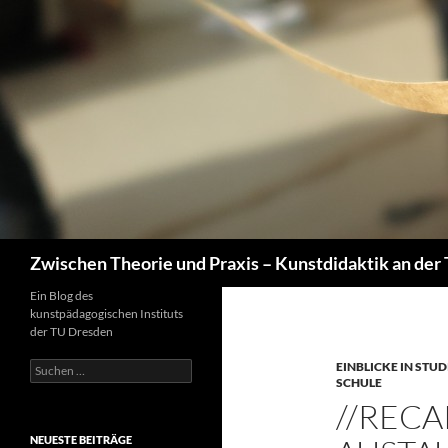
Zum
Inhalt
springen
Suchen
Zwischen Theorie und Praxis – Kunstdidaktik an der
Ein Blog des
kunstpädagogischen Instituts
der TU Dresden
Suchen
EINBLICKE IN ST
SCHULE
nach:
//RECA
NEUESTE BEITRÄGE