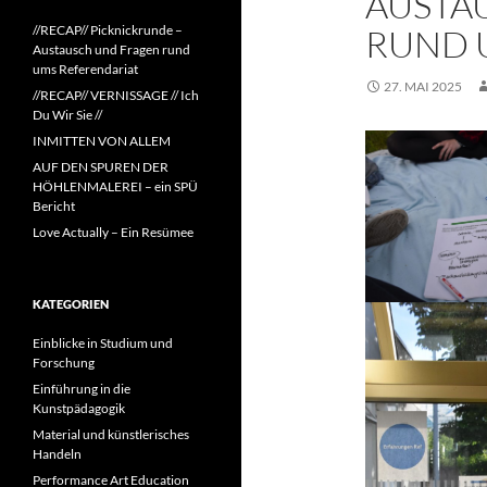
AUSTA
//RECAP// Picknickrunde –
RUND 
Austausch und Fragen rund
ums Referendariat
27. MAI 2025
//RECAP// VERNISSAGE // Ich
Du Wir Sie //
INMITTEN VON ALLEM
AUF DEN SPUREN DER
HÖHLENMALEREI – ein SPÜ
Bericht
Love Actually – Ein Resümee
KATEGORIEN
Einblicke in Studium und
Forschung
Einführung in die
Kunstpädagogik
Material und künstlerisches
Handeln
Performance Art Education