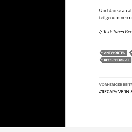
Und danke an all
teilgenommen un
// Text: Tabea Bec
ANTWORTEN
REFERENDARIAT
Beitragsn
VORHERIGER BEIT
//RECAP// VERNISS