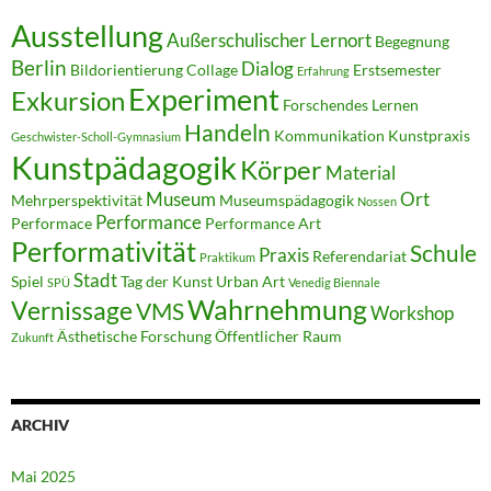
Ausstellung
Außerschulischer Lernort
Begegnung
Berlin
Dialog
Bildorientierung
Collage
Erstsemester
Erfahrung
Experiment
Exkursion
Forschendes Lernen
Handeln
Kommunikation
Kunstpraxis
Geschwister-Scholl-Gymnasium
Kunstpädagogik
Körper
Material
Museum
Ort
Mehrperspektivität
Museumspädagogik
Nossen
Performance
Performace
Performance Art
Performativität
Schule
Praxis
Referendariat
Praktikum
Stadt
Spiel
Tag der Kunst
Urban Art
SPÜ
Venedig Biennale
Wahrnehmung
Vernissage
VMS
Workshop
Ästhetische Forschung
Öffentlicher Raum
Zukunft
ARCHIV
Mai 2025