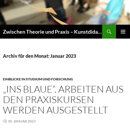
Zum
Inhalt
springen
Suchen
Zwischen Theorie und Praxis – Kunstdidaktik an der TU Dresden
PRIMÄR
MENÜ
Archiv für den Monat: Januar 2023
EINBLICKE IN STUDIUM UND FORSCHUNG
„INS BLAUE“. ARBEITEN AUS
DEN PRAXISKURSEN
WERDEN AUSGESTELLT
30. JANUAR 2023