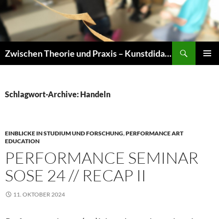
Zum
Inhalt
springen
Suchen
Zwischen Theorie und Praxis – Kunstdidaktik an der TU Dresden
PRIMÄR
MENÜ
Schlagwort-Archive: Handeln
EINBLICKE IN STUDIUM UND FORSCHUNG
,
PERFORMANCE ART
EDUCATION
PERFORMANCE SEMINAR
SOSE 24 // RECAP II
11. OKTOBER 2024