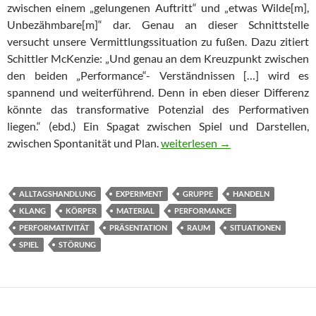
zwischen einem „gelungenen Auftritt“ und „etwas Wilde[m],
Unbezähmbare[m]“ dar. Genau an dieser Schnittstelle
versucht unsere Vermittlungssituation zu fußen. Dazu zitiert
Schittler McKenzie: „Und genau an dem Kreuzpunkt zwischen
den beiden „Performance“- Verständnissen […] wird es
spannend und weiterführend. Denn in eben dieser Differenz
könnte das transformative Potenzial des Performativen
liegen.“ (ebd.) Ein Spagat zwischen Spiel und Darstellen,
LISTEN AND WHISTLE – Vermitt
zwischen Spontanität und Plan.
weiterlesen
→
ALLTAGSHANDLUNG
EXPERIMENT
GRUPPE
HANDELN
KLANG
KÖRPER
MATERIAL
PERFORMANCE
PERFORMATIVITÄT
PRÄSENTATION
RAUM
SITUATIONEN
SPIEL
STÖRUNG