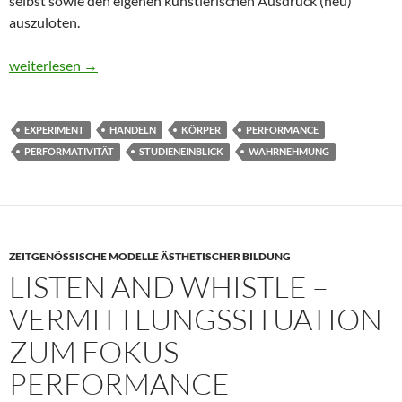
selbst sowie den eigenen künstlerischen Ausdruck (neu)
auszuloten.
Unstillbare (Neu)gier. Performance Art als Kunst des Handelns
weiterlesen
→
EXPERIMENT
HANDELN
KÖRPER
PERFORMANCE
PERFORMATIVITÄT
STUDIENEINBLICK
WAHRNEHMUNG
ZEITGENÖSSISCHE MODELLE ÄSTHETISCHER BILDUNG
LISTEN AND WHISTLE –
VERMITTLUNGSSITUATION
ZUM FOKUS
PERFORMANCE