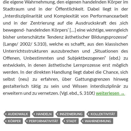
die eigene Wahrnehmung, den eigenen handelnden Körper im
Stadtraum und in der Öffentlichkeit. Dabei liegt in der
„Interdisziplinarität und Komplexität von Performancearbeit
und in der Zentrierung auf die Ausdruckskraft des ‚sich
bewegend- handelnden Körpers‘ […] eine wichtige, wenngleich
bisher unterschätzte Tendenz ästhetischer Bildungsprozesse“
(Lange/ 2002/ S.310), welche es schafft, aus den klassischen
Unterrichtsstrukturen auszubrechen und „Situationen des
Offenen, Unbestimmten und Subjektbezogenen“ (ebd.) zu
entwickeln, in denen ästhetische Lernprozesse erst möglich
werden. In der direkten Handlung liegt dabei die Chance, sich
selbst (neu) zu erfahren, über Gattungsgrenzen hinweg
gestalterisch tätig zu sein und Wissen interdisziplinär zu
PERFORMATIVE
erweitern und zu vernetzen. (Vgl. ebd., S. 310f.)
weiterlesen
→
AUDIOWALK
HANDELN
INSZENIERUNG
KOLLEKTIVITÄT
KÖRPER
PERFORMATIVITÄT
STADT
WAHRNEHMUNG