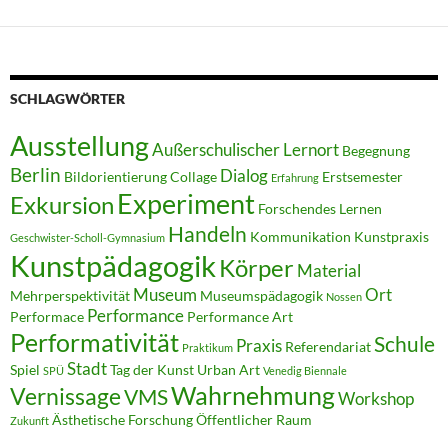
SCHLAGWÖRTER
Ausstellung
Außerschulischer Lernort
Begegnung
Berlin
Dialog
Bildorientierung
Collage
Erstsemester
Erfahrung
Experiment
Exkursion
Forschendes Lernen
Handeln
Kommunikation
Kunstpraxis
Geschwister-Scholl-Gymnasium
Kunstpädagogik
Körper
Material
Museum
Ort
Mehrperspektivität
Museumspädagogik
Nossen
Performance
Performace
Performance Art
Performativität
Schule
Praxis
Referendariat
Praktikum
Stadt
Spiel
Tag der Kunst
Urban Art
SPÜ
Venedig Biennale
Wahrnehmung
Vernissage
VMS
Workshop
Ästhetische Forschung
Öffentlicher Raum
Zukunft