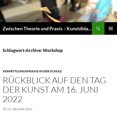
Zum
Inhalt
springen
Suchen
Zwischen Theorie und Praxis – Kunstdidaktik an der TU Dresden
PRIMÄR
MENÜ
Schlagwort-Archive: Workshop
VERMITTLUNGSPRAXIS IN DER SCHULE
RÜCKBLICK AUF DEN TAG
DER KUNST AM 16. JUNI
2022
23. JANUAR 2023