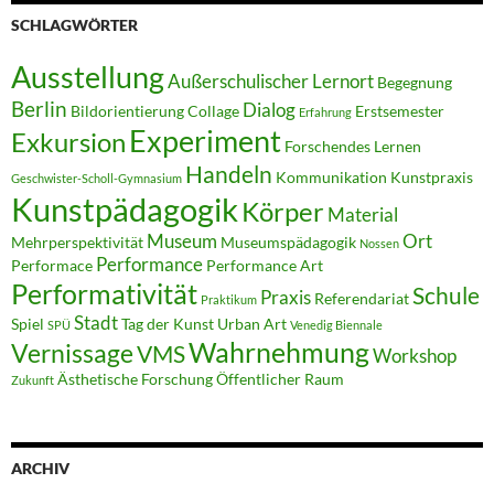
SCHLAGWÖRTER
Ausstellung
Außerschulischer Lernort
Begegnung
Berlin
Dialog
Bildorientierung
Collage
Erstsemester
Erfahrung
Experiment
Exkursion
Forschendes Lernen
Handeln
Kommunikation
Kunstpraxis
Geschwister-Scholl-Gymnasium
Kunstpädagogik
Körper
Material
Museum
Ort
Mehrperspektivität
Museumspädagogik
Nossen
Performance
Performace
Performance Art
Performativität
Schule
Praxis
Referendariat
Praktikum
Stadt
Spiel
Tag der Kunst
Urban Art
SPÜ
Venedig Biennale
Wahrnehmung
Vernissage
VMS
Workshop
Ästhetische Forschung
Öffentlicher Raum
Zukunft
ARCHIV