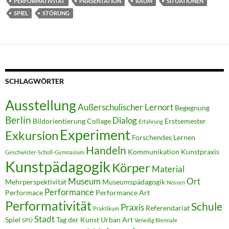
PERFORMATIVITÄT
PRÄSENTATION
RAUM
SITUATIONEN
SPIEL
STÖRUNG
SCHLAGWÖRTER
Ausstellung
Außerschulischer Lernort
Begegnung
Berlin
Dialog
Bildorientierung
Collage
Erstsemester
Erfahrung
Experiment
Exkursion
Forschendes Lernen
Handeln
Kommunikation
Kunstpraxis
Geschwister-Scholl-Gymnasium
Kunstpädagogik
Körper
Material
Museum
Ort
Mehrperspektivität
Museumspädagogik
Nossen
Performance
Performace
Performance Art
Performativität
Schule
Praxis
Referendariat
Praktikum
Stadt
Spiel
Tag der Kunst
Urban Art
SPÜ
Venedig Biennale