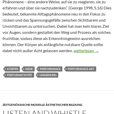
Phänomene – eine andere Weise, auf sie zu reagieren, sie zu
erfahren und über sie nachzudenken.“ (George 1998, S.16) Dies
bedeutet, bekannte Alltagsphänomene neu in den Fokus zu
rücken und das Spannungsgefälle zwischen Sichtbarem und
Unsichtbarem zu untersuchen. Dabei hat man kein klares Ziel
vor Augen, sondern gestaltet den Weg und Prozess als solches
fruchtbar, sodass diese als Erkenntnisgewinn ausreichen
können. Der Körper als anfängliche nutzbare Quelle sollte
ZWISCHENMENSCHL
dabei nicht außer Acht gelassen werden.
weiterlesen
→
KÖRPER
NÄHE
PERFORMANCE
PERFORMANCE ART
PERFORMATIVITÄT
UMARMUNG
ZEITGENÖSSISCHE MODELLE ÄSTHETISCHER BILDUNG
LISTEN AND WHISTLE –