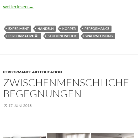
Unstillbare (Neu)gier. Performance Art als Kunst des Handelns
weiterlesen
→
EXPERIMENT
HANDELN
KÖRPER
PERFORMANCE
PERFORMATIVITÄT
STUDIENEINBLICK
WAHRNEHMUNG
PERFORMANCE ART EDUCATION
ZWISCHENMENSCHLICHE
BEGEGNUNGEN
17. JUNI 2018