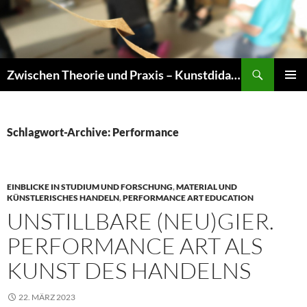
Zum
Inhalt
springen
Suchen
Zwischen Theorie und Praxis – Kunstdidaktik an der TU Dresden
PRIMÄR
MENÜ
Schlagwort-Archive: Performance
EINBLICKE IN STUDIUM UND FORSCHUNG
,
MATERIAL UND
KÜNSTLERISCHES HANDELN
,
PERFORMANCE ART EDUCATION
UNSTILLBARE (NEU)GIER.
PERFORMANCE ART ALS
KUNST DES HANDELNS
22. MÄRZ 2023