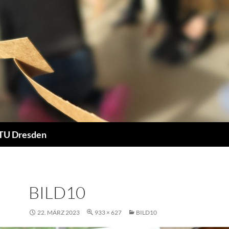
 TU Dresden
BILD10
22. MÄRZ 2023
933 × 627
BILD10