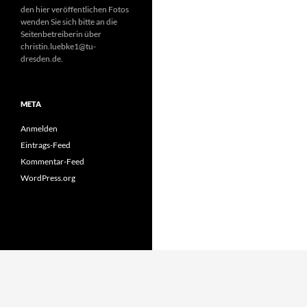
den hier veröffentlichen Fotos
wenden Sie sich bitte an die
Seitenbetreiberin über
christin.luebke1@tu-
dresden.de.
META
Anmelden
Eintrags-Feed
Kommentar-Feed
WordPress.org