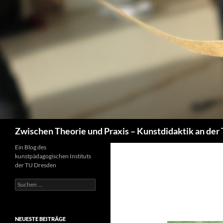
Zum
Inhalt
springen
Suchen
Zwischen Theorie und Praxis – Kunstdidaktik an der
Ein Blog des
kunstpädagogischen Instituts
der TU Dresden
Suchen
nach:
NEUESTE BEITRÄGE