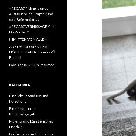
//RECAP// Picknickrunde –
Austausch und Fragen rund
ums Referendariat
//RECAP// VERNISSAGE // Ich
Du Wir Sie //
INMITTEN VON ALLEM
AUF DEN SPUREN DER
HÖHLENMALEREI – ein SPÜ
Bericht
Love Actually – Ein Resümee
KATEGORIEN
Einblicke in Studium und
Forschung
Einführung in die
Kunstpädagogik
Material und künstlerisches
Handeln
Performance Art Education