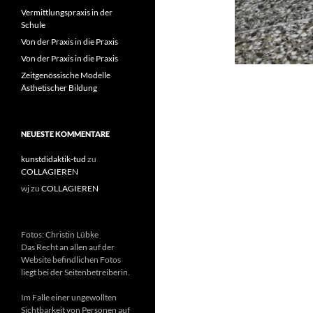
Vermittlungspraxis in der
Schule
Von der Praxis in die Praxis
Von der Praxis in die Praxis
Zeitgenössische Modelle
Ästhetischer Bildung
NEUESTE KOMMENTARE
kunstdidaktik-tud
zu
COLLAGIEREN
wj
zu
COLLAGIEREN
Fotos: Christin Lübke
Das Recht an allen auf der
Website befindlichen Fotos
liegt bei der Seitenbetreiberin.
Im Falle einer ungewollten
Sichtbarkeit von Personen auf