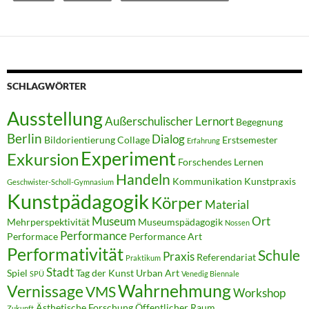
SCHLAGWÖRTER
Ausstellung
Außerschulischer Lernort
Begegnung
Berlin
Dialog
Bildorientierung
Collage
Erstsemester
Erfahrung
Experiment
Exkursion
Forschendes Lernen
Handeln
Kommunikation
Kunstpraxis
Geschwister-Scholl-Gymnasium
Kunstpädagogik
Körper
Material
Museum
Ort
Mehrperspektivität
Museumspädagogik
Nossen
Performance
Performace
Performance Art
Performativität
Schule
Praxis
Referendariat
Praktikum
Stadt
Spiel
Tag der Kunst
Urban Art
SPÜ
Venedig Biennale
Wahrnehmung
Vernissage
VMS
Workshop
Ästhetische Forschung
Öffentlicher Raum
Zukunft