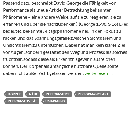
Passend dazu beschreibt David George die Fähigkeit von
Performance als „neue Art der Betrachtung bekannter
Phänomene – eine andere Weise, auf sie zu reagieren, sie zu
erfahren und über sie nachzudenken.“ (George 1998, S.16) Dies
bedeutet, bekannte Alltagsphänomene neu in den Fokus zu
rücken und das Spannungsgefälle zwischen Sichtbarem und
Unsichtbarem zu untersuchen. Dabei hat man kein klares Ziel
vor Augen, sondern gestaltet den Weg und Prozess als solches
fruchtbar, sodass diese als Erkenntnisgewinn ausreichen
können. Der Körper als anfängliche nutzbare Quelle sollte
ZWISCHENMENSCHL
dabei nicht außer Acht gelassen werden.
weiterlesen
→
KÖRPER
NÄHE
PERFORMANCE
PERFORMANCE ART
PERFORMATIVITÄT
UMARMUNG