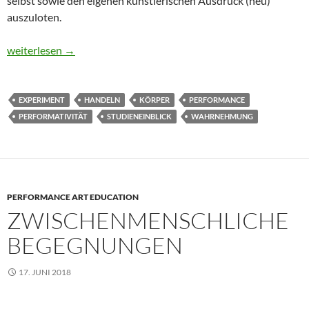
selbst sowie den eigenen künstlerischen Ausdruck (neu)
auszuloten.
Unstillbare (Neu)gier. Performance Art als Kunst des Handelns
weiterlesen
→
EXPERIMENT
HANDELN
KÖRPER
PERFORMANCE
PERFORMATIVITÄT
STUDIENEINBLICK
WAHRNEHMUNG
PERFORMANCE ART EDUCATION
ZWISCHENMENSCHLICHE
BEGEGNUNGEN
17. JUNI 2018