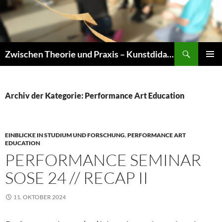
Zum
Inhalt
springen
Suchen
Zwischen Theorie und Praxis – Kunstdidaktik an der TU Dresden
PRIMÄR
MENÜ
Archiv der Kategorie: Performance Art Education
EINBLICKE IN STUDIUM UND FORSCHUNG
,
PERFORMANCE ART
EDUCATION
PERFORMANCE SEMINAR
SOSE 24 // RECAP II
11. OKTOBER 2024