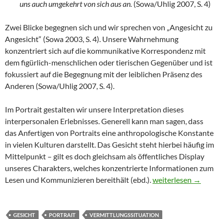
uns auch umgekehrt von sich aus an.
(Sowa/Uhlig 2007, S. 4)
Zwei Blicke begegnen sich und wir sprechen von „Angesicht zu
Angesicht“ (Sowa 2003, S. 4). Unsere Wahrnehmung
konzentriert sich auf die kommunikative Korrespondenz mit
dem figürlich-menschlichen oder tierischen Gegenüber und ist
fokussiert auf die Begegnung mit der leiblichen Präsenz des
Anderen (Sowa/Uhlig 2007, S. 4).
Im Portrait gestalten wir unsere Interpretation dieses
interpersonalen Erlebnisses. Generell kann man sagen, dass
das Anfertigen von Portraits eine anthropologische Konstante
in vielen Kulturen darstellt. Das Gesicht steht hierbei häufig im
Mittelpunkt – gilt es doch gleichsam als öffentliches Display
unseres Charakters, welches konzentrierte Informationen zum
PORTRAIT MAL A
Lesen und Kommunizieren bereithält (ebd.).
weiterlesen
→
GESICHT
PORTRAIT
VERMITTLUNGSSITUATION