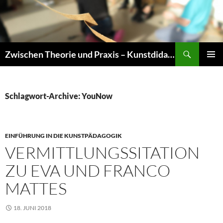
Zum
Inhalt
springen
Suchen
Zwischen Theorie und Praxis – Kunstdidaktik an der TU Dresden
PRIMÄR
MENÜ
Schlagwort-Archive: YouNow
EINFÜHRUNG IN DIE KUNSTPÄDAGOGIK
VERMITTLUNGSSITATION
ZU EVA UND FRANCO
MATTES
18. JUNI 2018