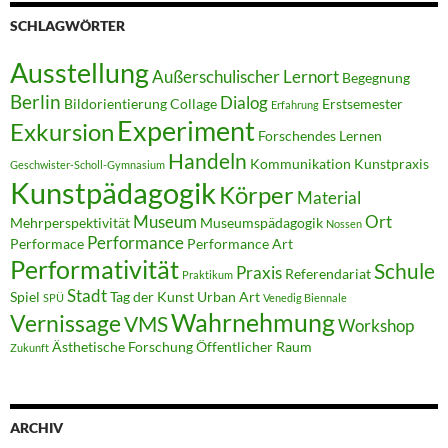
SCHLAGWÖRTER
Ausstellung
Außerschulischer Lernort
Begegnung
Berlin
Dialog
Bildorientierung
Collage
Erstsemester
Erfahrung
Experiment
Exkursion
Forschendes Lernen
Handeln
Kommunikation
Kunstpraxis
Geschwister-Scholl-Gymnasium
Kunstpädagogik
Körper
Material
Museum
Ort
Mehrperspektivität
Museumspädagogik
Nossen
Performance
Performace
Performance Art
Performativität
Schule
Praxis
Referendariat
Praktikum
Stadt
Spiel
Tag der Kunst
Urban Art
SPÜ
Venedig Biennale
Wahrnehmung
Vernissage
VMS
Workshop
Ästhetische Forschung
Öffentlicher Raum
Zukunft
ARCHIV