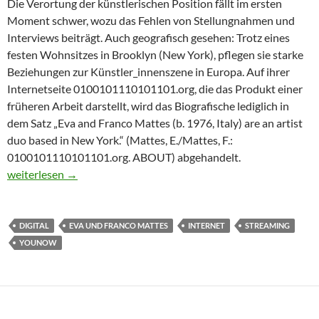
Die Verortung der künstlerischen Position fällt im ersten
Moment schwer, wozu das Fehlen von Stellungnahmen und
Interviews beiträgt. Auch geografisch gesehen: Trotz eines
festen Wohnsitzes in Brooklyn (New York), pflegen sie starke
Beziehungen zur Künstler_innenszene in Europa. Auf ihrer
Internetseite 0100101110101101.org, die das Produkt einer
früheren Arbeit darstellt, wird das Biografische lediglich in
dem Satz „Eva and Franco Mattes (b. 1976, Italy) are an artist
duo based in New York.“ (Mattes, E./Mattes, F.:
0100101110101101.org. ABOUT) abgehandelt.
VERMITTLUNGSSITATION ZU EVA UND FRANCO MATTES
weiterlesen
→
DIGITAL
EVA UND FRANCO MATTES
INTERNET
STREAMING
YOUNOW