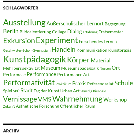
SCHLAGWÖRTER
Ausstellung
Außerschulischer Lernort
Begegnung
Berlin
Dialog
Bildorientierung
Collage
Erstsemester
Erfahrung
Experiment
Exkursion
Forschendes Lernen
Handeln
Kommunikation
Kunstpraxis
Geschwister-Scholl-Gymnasium
Kunstpädagogik
Körper
Material
Museum
Ort
Mehrperspektivität
Museumspädagogik
Nossen
Performance
Performace
Performance Art
Performativität
Schule
Praxis
Referendariat
Praktikum
Stadt
Spiel
Tag der Kunst
Urban Art
SPÜ
Venedig Biennale
Wahrnehmung
Vernissage
VMS
Workshop
Ästhetische Forschung
Öffentlicher Raum
Zukunft
ARCHIV