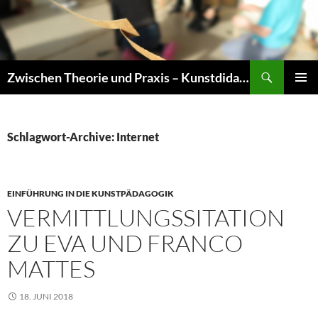
Zum
Inhalt
springen
Suchen
Zwischen Theorie und Praxis – Kunstdidaktik an der TU Dresden
PRIMÄR
MENÜ
Schlagwort-Archive: Internet
EINFÜHRUNG IN DIE KUNSTPÄDAGOGIK
VERMITTLUNGSSITATION
ZU EVA UND FRANCO
MATTES
18. JUNI 2018