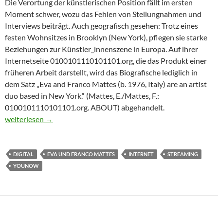
Die Verortung der künstlerischen Position fällt im ersten
Moment schwer, wozu das Fehlen von Stellungnahmen und
Interviews beiträgt. Auch geografisch gesehen: Trotz eines
festen Wohnsitzes in Brooklyn (New York), pflegen sie starke
Beziehungen zur Künstler_innenszene in Europa. Auf ihrer
Internetseite 0100101110101101.org, die das Produkt einer
früheren Arbeit darstellt, wird das Biografische lediglich in
dem Satz „Eva and Franco Mattes (b. 1976, Italy) are an artist
duo based in New York.“ (Mattes, E./Mattes, F.:
0100101110101101.org. ABOUT) abgehandelt.
VERMITTLUNGSSITATION ZU EVA UND FRANCO MATTES
weiterlesen
→
DIGITAL
EVA UND FRANCO MATTES
INTERNET
STREAMING
YOUNOW