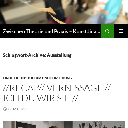
Zum
Inhalt
springen
Suchen
Zwischen Theorie und Praxis – Kunstdidaktik an der TU Dresden
PRIMÄR
MENÜ
Schlagwort-Archive: Ausstellung
EINBLICKE IN STUDIUM UND FORSCHUNG
//RECAP// VERNISSAGE //
ICH DU WIR SIE //
27. MAI 2025