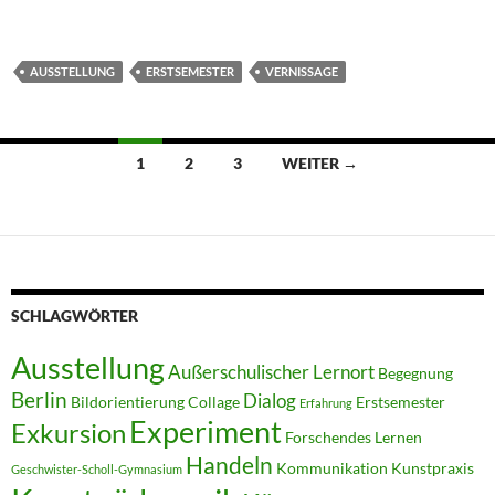
AUSSTELLUNG
ERSTSEMESTER
VERNISSAGE
Beitragsnavigation
1
2
3
WEITER →
SCHLAGWÖRTER
Ausstellung
Außerschulischer Lernort
Begegnung
Berlin
Dialog
Bildorientierung
Collage
Erstsemester
Erfahrung
Experiment
Exkursion
Forschendes Lernen
Handeln
Kommunikation
Kunstpraxis
Geschwister-Scholl-Gymnasium