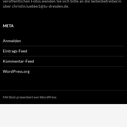
veröffentlichen Fotos wenden Sie sich bitte an die Seitenbetreiberin
über christin.luebke1@tu-dresden.de.
META
Anmelden
Eintrags-Feed
Kommentar-Feed
WordPress.org
Mit Stolz präsentiert von WordPress