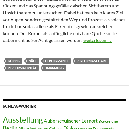
rücken und das Spannungsgefälle zwischen Sichtbarem und
Unsichtbarem zu untersuchen. Dabei hat man kein klares Ziel
vor Augen, sondern gestaltet den Weg und Prozess als solches
fruchtbar, sodass diese als Erkenntnisgewinn ausreichen
können. Der Körper als anfängliche nutzbare Quelle sollte
ZWISCHENMENSCHL
dabei nicht außer Acht gelassen werden.
weiterlesen
→
KÖRPER
NÄHE
PERFORMANCE
PERFORMANCE ART
PERFORMATIVITÄT
UMARMUNG
SCHLAGWÖRTER
Ausstellung
Außerschulischer Lernort
Begegnung
Berlin
Dialog
Bildorientierung
Collage
Erstsemester
Erfahrung