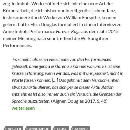
zog. In Imhofs Werk eröffnete sich mir eine neue Art der
Körperarbeit, die ich bisher nur in zeitgenössischem Tanz,
insbesondere durch Werke von William Forsythe, kennen
gelernt hatte. Eliza Douglas formuliert in einem Interview zu
Anne Imhofs Performance
Forever Rage
aus dem Jahr 2015
meiner Meinung nach sehr treffend die Wirkung ihrer
Performances:
Es scheint, als seien viele Leute von den Performances
gefesselt, ohne genau erklären zu können warum. Es ist eine
krasse Erfahrung, wenn wir das, was mit uns passiert, nicht in
Worte fassen können. […] Das geht mit dem Versuch einher,
etwas zu artikulieren, das sich per se dieser Artikulation
entzieht; es ist also immer auch ein Versuch, die Grenzen der
Sprache auszutesten.
(Aigner, Douglas 2017, S. 48)
VERMITTLUNGSSITUATION ZU ANNE IMHOF
weiterlesen
→
ANGST II
ANNE IMHOF
FAUST
KÖRPER