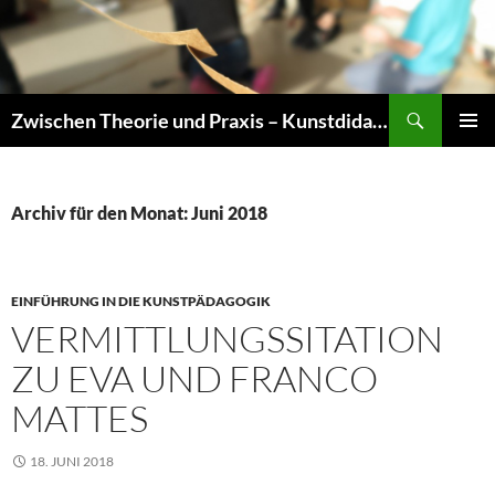
Zum
Inhalt
springen
Suchen
Zwischen Theorie und Praxis – Kunstdidaktik an der TU Dresden
PRIMÄR
MENÜ
Archiv für den Monat: Juni 2018
EINFÜHRUNG IN DIE KUNSTPÄDAGOGIK
VERMITTLUNGSSITATION
ZU EVA UND FRANCO
MATTES
18. JUNI 2018