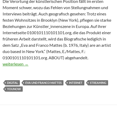
Die Verortung der künstlerischen Position fällt im ersten
Moment schwer, wozu das Fehlen von Stellungnahmen und
Interviews beiträgt. Auch geografisch gesehen: Trotz eines
festen Wohnsitzes in Brooklyn (New York), pflegen sie starke
Beziehungen zur Künstler_innenszene in Europa. Auf ihrer
Internetseite 0100101110101101.org, die das Produkt einer
früheren Arbeit darstellt, wird das Biografische lediglich in
dem Satz „Eva and Franco Mattes (b. 1976, Italy) are an artist
duo based in New York.“ (Mattes, E./Mattes, F.:
0100101110101101.org. ABOUT) abgehandelt.
VERMITTLUNGSSITATION ZU EVA UND FRANCO MATTES
weiterlesen
→
DIGITAL
EVA UND FRANCO MATTES
INTERNET
STREAMING
YOUNOW