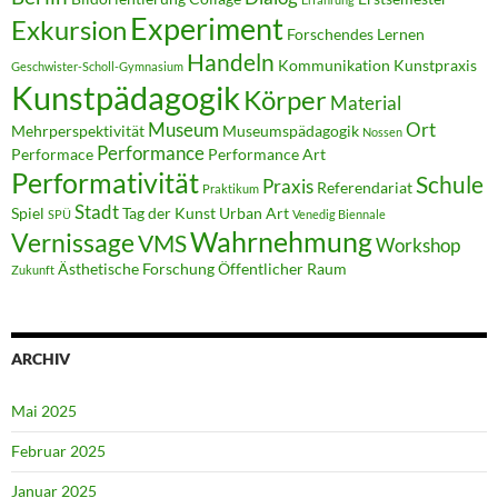
Experiment
Exkursion
Forschendes Lernen
Handeln
Kommunikation
Kunstpraxis
Geschwister-Scholl-Gymnasium
Kunstpädagogik
Körper
Material
Museum
Ort
Mehrperspektivität
Museumspädagogik
Nossen
Performance
Performace
Performance Art
Performativität
Schule
Praxis
Referendariat
Praktikum
Stadt
Spiel
Tag der Kunst
Urban Art
SPÜ
Venedig Biennale
Wahrnehmung
Vernissage
VMS
Workshop
Ästhetische Forschung
Öffentlicher Raum
Zukunft
ARCHIV
Mai 2025
Februar 2025
Januar 2025