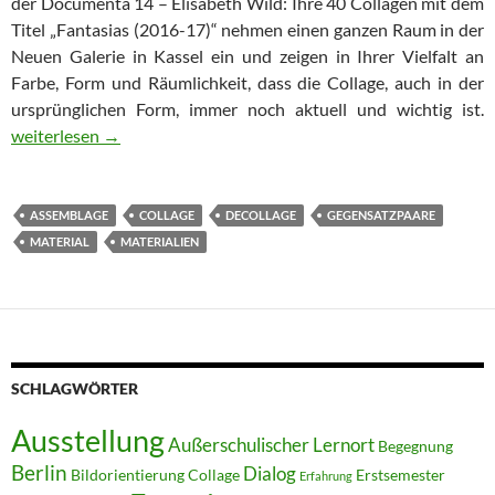
der Documenta 14 – Elisabeth Wild: Ihre 40 Collagen mit dem
Titel „Fantasias (2016-17)“ nehmen einen ganzen Raum in der
Neuen Galerie in Kassel ein und zeigen in Ihrer Vielfalt an
Farbe, Form und Räumlichkeit, dass die Collage, auch in der
ursprünglichen Form, immer noch aktuell und wichtig ist.
COLLAGIEREN
weiterlesen
→
ASSEMBLAGE
COLLAGE
DECOLLAGE
GEGENSATZPAARE
MATERIAL
MATERIALIEN
SCHLAGWÖRTER
Ausstellung
Außerschulischer Lernort
Begegnung
Berlin
Dialog
Bildorientierung
Collage
Erstsemester
Erfahrung