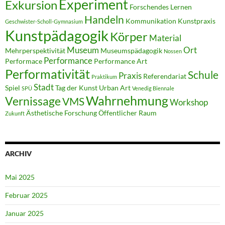
Experiment
Exkursion
Forschendes Lernen
Handeln
Kommunikation
Kunstpraxis
Geschwister-Scholl-Gymnasium
Kunstpädagogik
Körper
Material
Museum
Ort
Mehrperspektivität
Museumspädagogik
Nossen
Performance
Performace
Performance Art
Performativität
Schule
Praxis
Referendariat
Praktikum
Stadt
Spiel
Tag der Kunst
Urban Art
SPÜ
Venedig Biennale
Wahrnehmung
Vernissage
VMS
Workshop
Ästhetische Forschung
Öffentlicher Raum
Zukunft
ARCHIV
Mai 2025
Februar 2025
Januar 2025