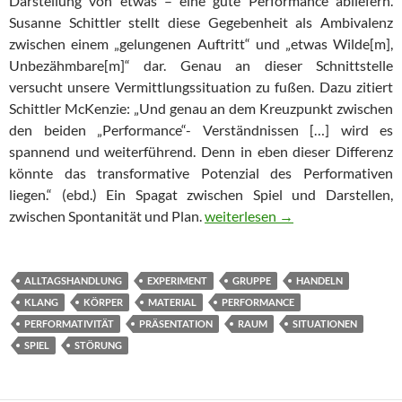
Darstellung von etwas – eine gute Performance abliefern.
Susanne Schittler stellt diese Gegebenheit als Ambivalenz
zwischen einem „gelungenen Auftritt“ und „etwas Wilde[m],
Unbezähmbare[m]“ dar. Genau an dieser Schnittstelle
versucht unsere Vermittlungssituation zu fußen. Dazu zitiert
Schittler McKenzie: „Und genau an dem Kreuzpunkt zwischen
den beiden „Performance“- Verständnissen […] wird es
spannend und weiterführend. Denn in eben dieser Differenz
könnte das transformative Potenzial des Performativen
liegen.“ (ebd.) Ein Spagat zwischen Spiel und Darstellen,
LISTEN AND WHISTLE – Vermitt
zwischen Spontanität und Plan.
weiterlesen
→
ALLTAGSHANDLUNG
EXPERIMENT
GRUPPE
HANDELN
KLANG
KÖRPER
MATERIAL
PERFORMANCE
PERFORMATIVITÄT
PRÄSENTATION
RAUM
SITUATIONEN
SPIEL
STÖRUNG