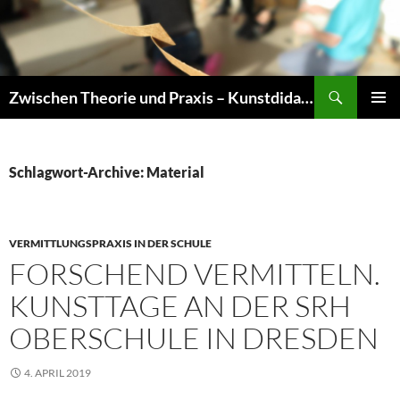
Zum
Inhalt
springen
Suchen
Zwischen Theorie und Praxis – Kunstdidaktik an der TU Dresden
PRIMÄR
MENÜ
Schlagwort-Archive: Material
VERMITTLUNGSPRAXIS IN DER SCHULE
FORSCHEND VERMITTELN.
KUNSTTAGE AN DER SRH
OBERSCHULE IN DRESDEN
4. APRIL 2019