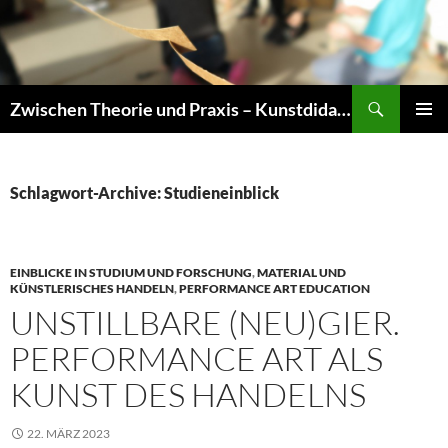
Zum
Inhalt
springen
Suchen
Zwischen Theorie und Praxis – Kunstdidaktik an der TU Dresden
PRIMÄR
MENÜ
Schlagwort-Archive: Studieneinblick
EINBLICKE IN STUDIUM UND FORSCHUNG
,
MATERIAL UND
KÜNSTLERISCHES HANDELN
,
PERFORMANCE ART EDUCATION
UNSTILLBARE (NEU)GIER.
PERFORMANCE ART ALS
KUNST DES HANDELNS
22. MÄRZ 2023