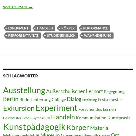
Unstillbare (Neu)gier. Performance Art als Kunst des Handelns
weiterlesen
→
EXPERIMENT
HANDELN
KÖRPER
PERFORMANCE
PERFORMATIVITÄT
STUDIENEINBLICK
WAHRNEHMUNG
SCHLAGWÖRTER
Ausstellung
Außerschulischer Lernort
Begegnung
Berlin
Dialog
Bildorientierung
Collage
Erstsemester
Erfahrung
Experiment
Exkursion
Forschendes Lernen
Handeln
Kommunikation
Kunstpraxis
Geschwister-Scholl-Gymnasium
Kunstpädagogik
Körper
Material
Museum
Ort
Mehrperspektivität
Museumspädagogik
Nossen