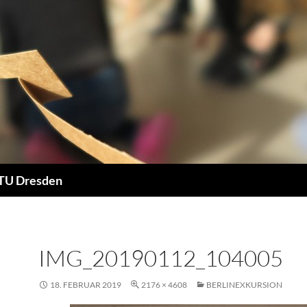
 TU Dresden
IMG_20190112_104005
18. FEBRUAR 2019
2176 × 4608
BERLINEXKURSION