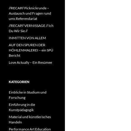
//RECAP// Picknickrunde –
Austausch und Fragen rund
ums Referendariat
//RECAP// VERNISSAGE // Ich
Du Wir Sie //
INMITTEN VON ALLEM
AUF DEN SPUREN DER
HÖHLENMALEREI – ein SPÜ
Bericht
Love Actually – Ein Resümee
KATEGORIEN
Einblicke in Studium und
Forschung
Einführung in die
Kunstpädagogik
Material und künstlerisches
Handeln
Performance Art Education