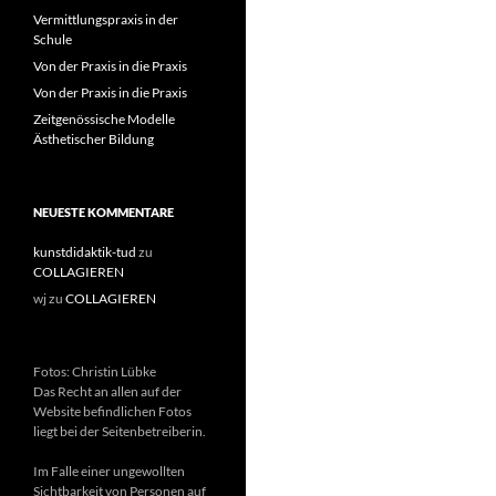
Vermittlungspraxis in der
Schule
Von der Praxis in die Praxis
Von der Praxis in die Praxis
Zeitgenössische Modelle
Ästhetischer Bildung
NEUESTE KOMMENTARE
kunstdidaktik-tud
zu
COLLAGIEREN
wj
zu
COLLAGIEREN
Fotos: Christin Lübke
Das Recht an allen auf der
Website befindlichen Fotos
liegt bei der Seitenbetreiberin.
Im Falle einer ungewollten
Sichtbarkeit von Personen auf