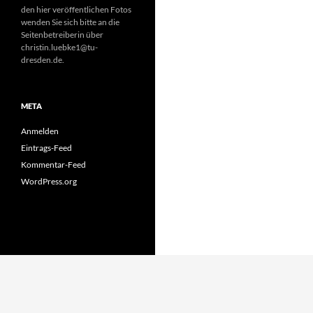
den hier veröffentlichen Fotos
wenden Sie sich bitte an die
Seitenbetreiberin über
christin.luebke1@tu-
dresden.de.
META
Anmelden
Eintrags-Feed
Kommentar-Feed
WordPress.org