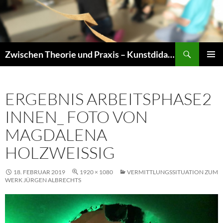
Zum
Inhalt
springen
Suchen
Zwischen Theorie und Praxis – Kunstdidaktik an der TU Dresden
PRIMÄR
MENÜ
ERGEBNIS ARBEITSPHASE2
INNEN_ FOTO VON
MAGDALENA
HOLZWEISSIG
18. FEBRUAR 2019
1920 × 1080
VERMITTLUNGSSITUATION ZUM
WERK JÜRGEN ALBRECHTS