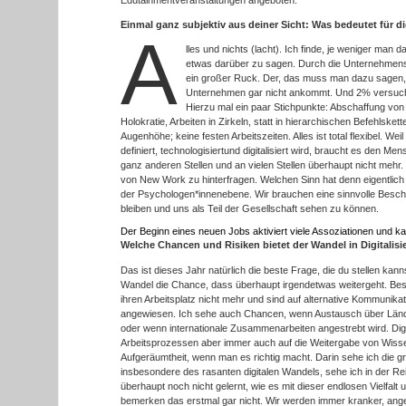
Einmal ganz subjektiv aus deiner Sicht: Was bedeutet fü
A
lles und nichts (lacht). Ich finde, je weniger man d
etwas darüber zu sagen. Durch die Unternehmensw
ein großer Ruck. Der, das muss man dazu sagen,
Unternehmen gar nicht ankommt. Und 2% versuche
Hierzu mal ein paar Stichpunkte: Abschaffung von 
Holokratie, Arbeiten in Zirkeln, statt in hierarchischen Befehlsket
Augenhöhe; keine festen Arbeitszeiten. Alles ist total flexibel. W
definiert, technologisiertund digitalisiert wird, braucht es den Me
ganz anderen Stellen und an vielen Stellen überhaupt nicht mehr
von New Work zu hinterfragen. Welchen Sinn hat denn eigentlich 
der Psychologen*innenebene. Wir brauchen eine sinnvolle Besc
bleiben und uns als Teil der Gesellschaft sehen zu können.
Der Beginn eines neuen Jobs aktiviert viele Assoziationen und k
Welche Chancen und Risiken bietet der Wandel in Digitalis
Das ist dieses Jahr natürlich die beste Frage, die du stellen kanns
Wandel die Chance, dass überhaupt irgendetwas weitergeht. Besch
ihren Arbeitsplatz nicht mehr und sind auf alternative Kommunika
angewiesen. Ich sehe auch Chancen, wenn Austausch über Lände
oder wenn internationale Zusammenarbeiten angestrebt wird. Digi
Arbeitsprozessen aber immer auch auf die Weitergabe von Wisse
Aufgeräumtheit, wenn man es richtig macht. Darin sehe ich die 
insbesondere des rasanten digitalen Wandels, sehe ich in der Re
überhaupt noch nicht gelernt, wie es mit dieser endlosen Vielfalt
bemerken das erstmal gar nicht. Wir werden immer kranker, ange