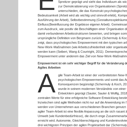
E
Spreitzer geprägt und sieht das Individuum als w
zur Demokratisierung von Organisationen (Spreitz
unterschieden, die das Konstrukt psychologisch
Bedeutsamkeit (Arbeit wird als wichtig und sinnvoll erlebt), Komp
Ausführung der Arbeit), Selbstbestimmung (Gestaltunsspielräume
Einfluss(Beeinflussung der Ergebisse eigener Arbeit). Gemeinsa
zum Ausdruck, wie positiv die Beschäftigten einer Organisation di
damit verbundenen Arbeitsstrukturen bewerten, und bringen som
ursprüngliche Definition von Bergmann zurück (Schermuly & Ko
zeigt, dass psychologisches Empowerment mit den typischen 
New-Work-Maßnahmen (wie Arbeitszufriedenheit oder organisati
werden kann (Seibert, Wang & Courtright, 2011). Dementspreche
Empowerment unter anderem das Ziel von New-Work-Maßnahme
Empowerment ist ein sehr wichtiger Begriff für die Veränderung d
Agiles Arbeiten
A
gile Team-Arbeit ist einer der verbreitetsten Ne
psychologischen Empowerments und somit das Auf
Konsequenzen begünstigt (Schermuly & Koch, 2019)
wurde in seinem modernen Verständnis von einer
Entwicklern geprägt (Sauter, Sauter & Wolfig, 2018)
zentralen Werte für eine erfolgreiche Software-Entwicklung besti
Inzwischen sind agile Methoden nicht nur auf die Anwendung im 
werden von Unternehmen aus verschiedenen Branchen genutzt
agiler Team-Arbeit ist eine flexible Anpassung an die sich rasan
Umwelt (wie Kundenbedürfnisse), die durch enge Zusammenarbeit
erreicht wird. Autonomie, Gleichberechtigung und Kundeninvolvi
drei wichtigsten Prinzipen der agilen Projektarbeit dar (Schermu