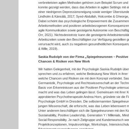
verbreitetsten agilen Methoden gehören zum Beispiel Scrum un
konnte gezeigt werden, dass das Arbeiten in agilen Settings mit 
einer niedrigeren Depressionsneigung sowie weniger Überstunde
Lindholm & Känsälä, 2017; Syed-Abdullah, Holcombe & Gheorge,
Dabei scheint das psychologische Empowerment die Zusammen
Arbeitsmethoden und positiven arbeitsbezogenen Konsequenzen (
agile Kommunikation sowie gesteigerte Autonomie von Beschäftig
Orr, 2021). Nichtsdestotrotz kann die gesteigerte Arbeitsintensitä
Arbeitszeiten sowie den Beschäftigten zur Verfügung gestellten
verursacht wird, auch zu negativen gesundheitlichen Konsequenze
& Wille, 2019).
Saskia Rudolph von der Firma „Spiegelneuronen – Positiv
Chancen & Risiken von New Work
Wir hatten Gelegenheit, mit der Psychologin Saskia Rudolph ü
sprechen und zu erfahren, welche Bedeutung New Work in ihrer t
welche Chancen und Risiken sie mit dem Konzept verbindet. Saski
Germanistik, Psychologie und Rechtswissenschaft an der Techni
Basis von Erkenntnissen aus der Positiven Psychologie untersu
macht und was das Leben gelingen lässt. Gemeinsam mit ihrer Ko
approbierten Psychotherapeutin Andrea Horn, gründete sie die F
Psychologie GmbH in Dresden. Die selbsternannten Spiegelneur
jungen Wissenschaft, die erforscht, was das Leben lebenswert m
Unter anderem beschäftigen sich die Spiegelneuronen mit den
Sustainability, Positive Leadership, Generation Y / Millenials, Mi
Social Responsibility. Je nach Zielgruppe und Kundenwunsch we
Projektkonzeptionen, Impulsvorträge, Workshops, Intensivschulu
Edutainmentveranstaltungen angeboten.