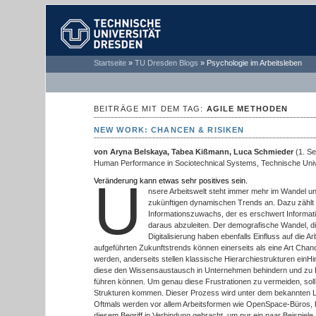
TECHNISCHE
Startseite
»
TU Dresden Blogs
»
Psychologie im Arbeitsleben
UNIVERSITÄT
DRESDEN
BEITRÄGE MIT DEM TAG:
AGILE METHODEN
NEW WORK: CHANCEN & RISIKEN
von
Aryna Belskaya, Tabea Kißmann, Luca Schmieder
(1. Se
Human Performance in Sociotechnical Systems, Technische Univ
U
Veränderung kann etwas sehr positives sein.
nsere Arbeitswelt steht immer mehr im Wandel u
zukünftigen dynamischen Trends an. Dazu zählt 
Informationszuwachs, der es erschwert Informat
daraus abzuleiten. Der demografische Wandel, di
Digitalisierung haben ebenfalls Einfluss auf die Ar
aufgeführten Zukunftstrends können einerseits als eine Art Cha
werden, anderseits stellen klassische Hierarchiestrukturen einHin
diese den Wissensaustausch in Unternehmen behindern und zu Fr
führen können. Um genau diese Frustrationen zu vermeiden, soll
Strukturen kommen. Dieser Prozess wird unter dem bekannten L
Oftmals werden vor allem Arbeitsformen wie OpenSpace-Büros, H
diesem Begriff in Verbindung gebracht, um nur ein paar Beispiele