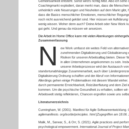
Gemeinsamkeit entsteht. Sonst wird’s richtig Mist. Also ich sehe 
Coachingmarkt explodiert, daran merkt man, dass die Menschen
unheimlich viele Neuerungen und Neuheiten auf dem Markt gibt, 
dass die Basics menschlicher Emotionen, menschlicher Regung
noch nicht ausreichend geklärt sind. Hier müssen wir Aufklärung 
wenig wissen. Woher denn auch? Deine Arbeit oder New Work kan
gut geht. Und genau da müssen wir ansetzen.
Die Arbeit im Home Office kann mit vielen Abenkungen einhergeh
Zusammenfassung
N
ew Work umfasst ein weites Feld von alternativen
zunehmenden Digitalisierung und Globalisierung
Risiken für unseren Arbeitsalltag bieten. Dieser 
in allen Unternehmen angekommen zu sein. Insbe
unserer Arbeitsprozesse wird der Austausch von 
standortunabhängige Zusammenarbeit, auch über Ländergrenzen
Digitalisierung Ordnung schaffen und der Abruf von Informationen 
Allerdings gehen einige Problematiken mit diesem Wandel einher.
durch permanente Erreichbarkeit, Reizüberflutung und dem Ziel i
kommen. Um die psychische Gesundheit zu erhalten, sollten wir
Arbeitswelt stetig reflektieren, Chancen ergreifen sowie uns sel
Literaturverzeichnis
Cunningham, W. (2001). Manifest für Agile Softwareentwicklung.
agilemanifesto. org/iso/de/principles. html [Zugegriffen am 18.06.
Malik, M., Sarwar, S., & Orr, S. (2021). Agile practices and perfo
psychological empowerment.
International Journal of Project M