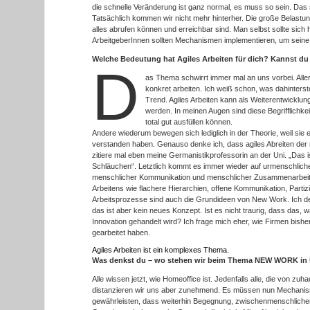
die schnelle Veränderung ist ganz normal, es muss so sein. Das 
Tatsächlich kommen wir nicht mehr hinterher. Die große Belastung
alles abrufen können und erreichbar sind. Man selbst sollte sich 
ArbeitgeberInnen sollten Mechanismen implementieren, um seine
Welche Bedeutung hat Agiles Arbeiten für dich? Kannst du 
D
as Thema schwirrt immer mal an uns vorbei. Allerd
konkret arbeiten. Ich weiß schon, was dahinterste
Trend. Agiles Arbeiten kann als Weiterentwicklu
werden. In meinen Augen sind diese Begrifflichke
total gut ausfüllen können.
Andere wiederum bewegen sich lediglich in der Theorie, weil sie e
verstanden haben. Genauso denke ich, dass agiles Abreiten der n
zitiere mal eben meine Germanistikprofessorin an der Uni. „Das is
Schläuchen“. Letztlich kommt es immer wieder auf urmenschliche
menschlicher Kommunikation und menschlicher Zusammenarbeit
Arbeitens wie flachere Hierarchien, offene Kommunikation, Parti
Arbeitsprozesse sind auch die Grundideen von New Work. Ich denke
das ist aber kein neues Konzept. Ist es nicht traurig, dass das, w
Innovation gehandelt wird? Ich frage mich eher, wie Firmen bishe
gearbeitet haben.
Agiles Arbeiten ist ein komplexes Thema.
Was denkst du – wo stehen wir beim Thema NEW WORK in 
Alle wissen jetzt, wie Homeoffice ist. Jedenfalls alle, die von z
distanzieren wir uns aber zunehmend. Es müssen nun Mechanis
gewährleisten, dass weiterhin Begegnung, zwischenmenschliche