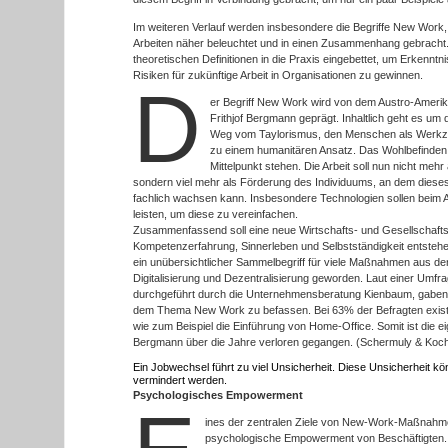
Im weiteren Verlauf werden insbesondere die Begriffe New Work
Arbeiten näher beleuchtet und in einen Zusammenhang gebracht
theoretischen Definitionen in die Praxis eingebettet, um Erkenn
Risiken für zukünftige Arbeit in Organisationen zu gewinnen.
D
er Begriff New Work wird von dem Austro-Amerik
Frithjof Bergmann geprägt. Inhaltlich geht es um
Weg vom Taylorismus, den Menschen als Werkzeu
zu einem humanitären Ansatz. Das Wohlbefinden 
Mittelpunkt stehen. Die Arbeit soll nun nicht me
sondern viel mehr als Förderung des Individuums, an dem dieses
fachlich wachsen kann. Insbesondere Technologien sollen beim A
leisten, um diese zu vereinfachen.
Zusammenfassend soll eine neue Wirtschafts- und Gesellschaf
Kompetenzerfahrung, Sinnerleben und Selbstständigkeit entstehe
ein unübersichtlicher Sammelbegriff für viele Maßnahmen aus d
Digitalisierung und Dezentralisierung geworden. Laut einer Umf
durchgeführt durch die Unternehmensberatung Kienbaum, gaben
dem Thema New Work zu befassen. Bei 63% der Befragten existie
wie zum Beispiel die Einführung von Home-Office. Somit ist die ei
Bergmann über die Jahre verloren gegangen. (Schermuly & Koch
Ein Jobwechsel führt zu viel Unsicherheit. Diese Unsicherheit k
vermindert werden.
Psychologisches Empowerment
ines der zentralen Ziele von New-Work-Maßnahm
psychologische Empowerment von Beschäftigten. 