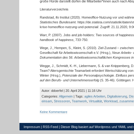
große Hürde darstellt dürfen die Mitarbeiter*innen auch nach Ab
Literaturverzeichnis
Randstad, ifo Institut (2020). Homeoffice-Nutzung vor und währ
Statistisches Bundesamt.
https://de.statista.com/statistik/daten
krise-homeoffice-nutzung-und-potenzial/. Zugriff: 21.11.2020, 9:
Warr, P. (2007). Jobs and job-holders: Two sources of happine
handbook of happiness
, 733-750.
Wege, J., Hempen, S., Kleint, S. (2010). Ziel-Zustand – zwische
Gesellschaft für Arbeitswissenschaft e.V. (Hrsg.),
Neue Arbeits- 
Dokumentation des 56. Arbeitswissenschaftlichen Kongresses i
Wegge, J., Schmidt, K.-H., Liebermann, S. & van Knippenberg, D.
Team? Altersgemischte Teamarbeit erfordert Wertschätzung von Alt
Winter (Hrsg.),
Potenziale der Personalpsychologie. Einfluss p
auf den Berufs- und Unternehmenserfolg
(S. 35-46). Göttingen: 
Autor: ddoerfel | 20. April 2021 | 11:16 Uhr
Categories:
Allgemein
| Tags:
agiles Arbeiten
,
Digitalisierung
,
Dis
einsam
,
Stressoren
,
Teamwork
,
Virtualität
,
Workload
,
zusamme
Keine Kommentare
Impressum
|
RSS-Feed
| Dieser Blog basiert auf
Wordpress
und
YAML
und 