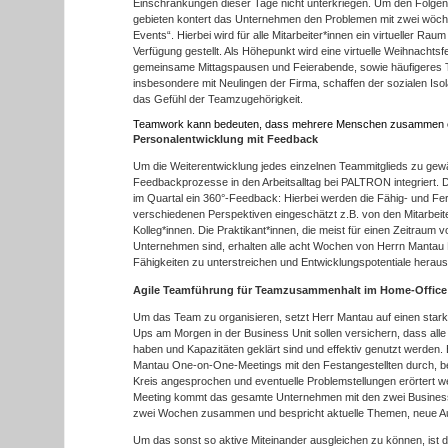
Einschränkungen dieser Tage nicht unterkriegen. Um den Folgen 
gebieten kontert das Unternehmen den Problemen mit zwei wöche
Events“. Hierbei wird für alle Mitarbeiter*innen ein virtueller Ra
Verfügung gestellt. Als Höhepunkt wird eine virtuelle Weihnachtsf
gemeinsame Mittagspausen und Feierabende, sowie häufigeres T
insbesondere mit Neulingen der Firma, schaffen der sozialen Isola
das Gefühl der Teamzugehörigkeit.
Teamwork kann bedeuten, dass mehrere Menschen zusammen e
Personalentwicklung mit Feedback
Um die Weiterentwicklung jedes einzelnen Teammitglieds zu gewä
Feedbackprozesse in den Arbeitsalltag bei PALTRON integriert. D
im Quartal ein 360°-Feedback: Hierbei werden die Fähig- und Fert
verschiedenen Perspektiven eingeschätzt z.B. von den Mitarbei
Kolleg*innen. Die Praktikant*innen, die meist für einen Zeitraum 
Unternehmen sind, erhalten alle acht Wochen von Herrn Mantau 
Fähigkeiten zu unterstreichen und Entwicklungspotentiale herau
Agile Teamführung
für Teamzusammenhalt im Home-Offic
Um das Team zu organisieren, setzt Herr Mantau auf einen stark 
Ups am Morgen in der Business Unit sollen versichern, dass all
haben und Kapazitäten geklärt sind und effektiv genutzt werden. 
Mantau One-on-One-Meetings mit den Festangestellten durch, be
Kreis angesprochen und eventuelle Problemstellungen erörtert w
Meeting kommt das gesamte Unternehmen mit den zwei Business
zwei Wochen zusammen und bespricht aktuelle Themen, neue Auf
Um das sonst so aktive Miteinander ausgleichen zu können, ist d