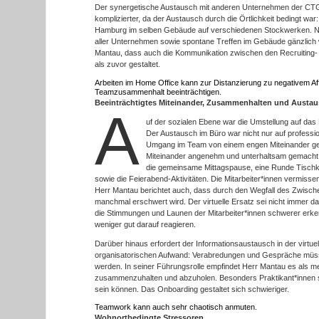
Der synergetische Austausch mit anderen Unternehmen der CTG wi
komplizierter, da der Austausch durch die Örtlichkeit bedingt wa
Hamburg im selben Gebäude auf verschiedenen Stockwerken. Nun
aller Unternehmen sowie spontane Treffen im Gebäude gänzlich 
Mantau, dass auch die Kommunikation zwischen den Recruiting-
als zuvor gestaltet.
Arbeiten im Home Office kann zur Distanzierung zu negativem Af
Teamzusammenhalt beeinträchtigen.
Beeinträchtigtes Miteinander, Zusammenhalten und Austa
A
uf der sozialen Ebene war die Umstellung auf da
Der Austausch im Büro war nicht nur auf professio
Umgang im Team von einem engen Miteinander gepr
Miteinander angenehm und unterhaltsam gemacht 
die gemeinsame Mittagspause, eine Runde Tischki
sowie die Feierabend-Aktivitäten. Die Mitarbeiter*innen vermiss
Herr Mantau berichtet auch, dass durch den Wegfall des Zwisc
manchmal erschwert wird. Der virtuelle Ersatz sei nicht immer da
die Stimmungen und Launen der Mitarbeiter*innen schwerer er
weniger gut darauf reagieren.
Darüber hinaus erfordert der Informationsaustausch in der virtu
organisatorischen Aufwand: Verabredungen und Gespräche müssen 
werden. In seiner Führungsrolle empfindet Herr Mantau es als meh
zusammenzuhalten und abzuholen. Besonders Praktikant*innen sin
sein können. Das Onboarding gestaltet sich schwieriger.
Teamwork kann auch sehr chaotisch anmuten.
Wohnortbedingte Stressoren