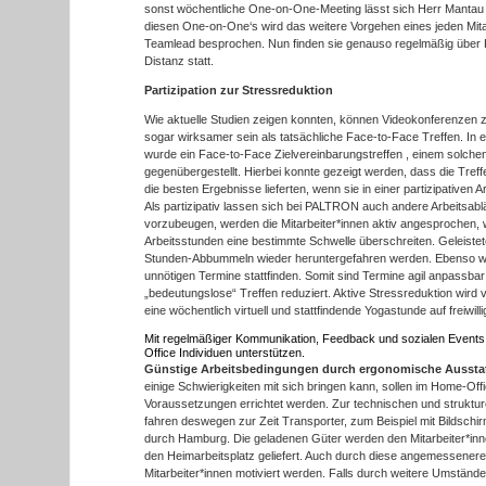
sonst wöchentliche One-on-One-Meeting lässt sich Herr Mantau
diesen One-on-One‘s wird das weitere Vorgehen eines jeden Mit
Teamlead besprochen. Nun finden sie genauso regelmäßig über
Distanz statt.
Partizipation zur Stressreduktion
Wie aktuelle Studien zeigen konnten, können Videokonferenze
sogar wirksamer sein als tatsächliche Face-to-Face Treffen. In e
wurde ein Face-to-Face Zielvereinbarungstreffen , einem solche
gegenübergestellt. Hierbei konnte gezeigt werden, dass die Tref
die besten Ergebnisse lieferten, wenn sie in einer partizipativen
Als partizipativ lassen sich bei PALTRON auch andere Arbeitsab
vorzubeugen, werden die Mitarbeiter*innen aktiv angesprochen, w
Arbeitsstunden eine bestimmte Schwelle überschreiten. Geleist
Stunden-Abbummeln wieder heruntergefahren werden. Ebenso wir
unnötigen Termine stattfinden. Somit sind Termine agil anpassba
„bedeutungslose“ Treffen reduziert. Aktive Stressreduktion wir
eine wöchentlich virtuell und stattfindende Yogastunde auf freiwill
Mit regelmäßiger Kommunikation, Feedback und sozialen Even
Office Individuen unterstützen.
Günstige Arbeitsbedingungen durch ergonomische Ausst
einige Schwierigkeiten mit sich bringen kann, sollen im Home-Offi
Voraussetzungen errichtet werden. Zur technischen und struktur
fahren deswegen zur Zeit Transporter, zum Beispiel mit Bildschi
durch Hamburg. Die geladenen Güter werden den Mitarbeiter*i
den Heimarbeitsplatz geliefert. Auch durch diese angemessenere A
Mitarbeiter*innen motiviert werden. Falls durch weitere Umständ