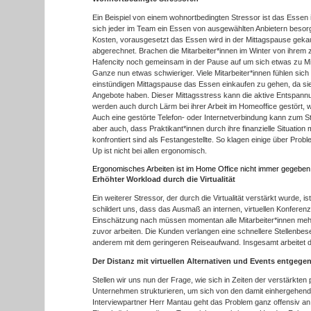
Ein Beispiel von einem wohnortbedingten Stressor ist das Essen 
sich jeder im Team ein Essen von ausgewählten Anbietern besorg
Kosten, vorausgesetzt das Essen wird in der Mittagspause gekau
abgerechnet. Brachen die Mitarbeiter*innen im Winter von ihrem 
Hafencity noch gemeinsam in der Pause auf um sich etwas zu Mit
Ganze nun etwas schwieriger. Viele Mitarbeiter*innen fühlen sich
einstündigen Mittagspause das Essen einkaufen zu gehen, da si
Angebote haben. Dieser Mittagsstress kann die aktive Entspannu
werden auch durch Lärm bei ihrer Arbeit im Homeoffice gestört, w
Auch eine gestörte Telefon- oder Internetverbindung kann zum S
aber auch, dass Praktikant*innen durch ihre finanzielle Situation
konfrontiert sind als Festangestellte. So klagen einige über Pro
Up ist nicht bei allen ergonomisch.
Ergonomisches Arbeiten ist im Home Office nicht immer gegeben
Erhöhter Workload
durch die Virtualität
Ein weiterer Stressor, der durch die Virtualität verstärkt wurde, 
schildert uns, dass das Ausmaß an internen, virtuellen Konferenze
Einschätzung nach müssen momentan alle Mitarbeiter*innen meh
zuvor arbeiten. Die Kunden verlangen eine schnellere Stellenbe
anderem mit dem geringeren Reiseaufwand. Insgesamt arbeitet 
Der Distanz
mit virtuellen Alternativen und Events entgeg
Stellen wir uns nun der Frage, wie sich in Zeiten der verstärkte
Unternehmen strukturieren, um sich von den damit einhergehend
Interviewpartner Herr Mantau geht das Problem ganz offensiv an