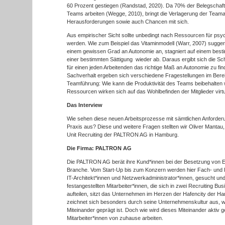
60 Prozent gestiegen (Randstad, 2020). Da 70% der Belegschaft
Teams arbeiten (Wegge, 2010), bringt die Verlagerung der Teamarb
Herausforderungen sowie auch Chancen mit sich.
Aus empirischer Sicht sollte unbedingt nach Ressourcen für ps
werden. Wie zum Beispiel das Vitaminmodell (Warr, 2007) suggeri
einem gewissen Grad an Autonomie an, stagniert auf einem besti
einer bestimmten Sättigung wieder ab. Daraus ergibt sich die Sc
für einen jeden Arbeitenden das richtige Maß an Autonomie zu fi
Sachverhalt ergeben sich verschiedene Fragestellungen im Ber
Teamführung: Wie kann die Produktivität des Teams beibehalte
Ressourcen wirken sich auf das Wohlbefinden der Mitglieder vir
Das Interview
Wie sehen diese neuen Arbeitsprozesse mit sämtlichen Anforderu
Praxis aus? Diese und weitere Fragen stellten wir Oliver Manta
Unit Recruiting der PALTRON AG in Hamburg.
Die Firma: PALTRON AG
Die PALTRON AG berät ihre Kund*innen bei der Besetzung von Ex
Branche. Vom Start-Up bis zum Konzern werden hier Fach- und F
IT-Architekt*innen und Netzwerkadministrator*innen, gesucht und
festangestellten Mitarbeiter*innen, die sich in zwei Recruiting 
aufteilen, sitzt das Unternehmen im Herzen der Hafencity der 
zeichnet sich besonders durch seine Unternehmenskultur aus, w
Miteinander geprägt ist. Doch wie wird dieses Miteinander aktiv g
Mitarbeiter*innen von zuhause arbeiten.