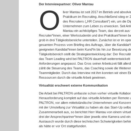
Der Interviewpartner: Oliver Mantau
O
liver Mantau ist seit 2017 im Betrieb und absolv
Praktikum im Recruiting. Anschließend stieg er 
des Recruiters („HR Consultant“) ein, um die Dig
Unternehmen zum Leben zu erwecken. Seit Anfa
Mantau ein achtköpfiges Team, das derzeit aus v
Recruiter*innen, einer Werkstudentin und drei Praktikant*innen b
grob in drei Tätigkeitsbereiche unterteilen. Zunächst ist er im oper
gesamten Prozess vom Briefing des Auftrags, über die Kandidat*
geeigneten Kandidat*innen beim Kund*in bis hin zur Besetzung der 
Tätigkeitsbereich stellt die Strategieentwicklung dar: Der Recru
das Team Leading wird bei PALTRON dauerhaft weiterentwickelt 
Anforderungen angepasst. Das Gros seiner Arbeitszeit fällt aller
zählt die Steuerung des Teams, das Coaching sowie die Weiteren
Teammitglieder. Durch das Interview mit ihm konnten wir einen Ein
Ressourcen durch die virtuelle Arbeit gewinnen.
Virtualität erschwert externe Kommunikation
Die Arbeit bei PALTRON umfasste schon vorher virtuelle Kollabora
Herausforderung komplett auf das virtuelle Arbeiten per Remote 
PALTRON, vor allem mittelständische Unternehmen und Konzern
mit der Umstellung zur Virtualität zu haben als das Start-Up selbs
Zusammenarbeit aus, so berichtet Herr Mantau von einem virtuel
drei der Ansprechpartner*innen über jeweils eine Kamera und ei
Austausch wurde durch diese technischen Schwierigkeiten behinde
als hätte er vor Ort stattgefunden.