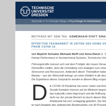
TECHNISCHE
Startseite
»
TU Dresden Blogs
»
Psychologie im Arbeitsleben
UNIVERSITÄT
DRESDEN
BEITRÄGE MIT DEM TAG:
GEMEINSAM STATT EIN
EFFEKTIVE TEAMARBEIT IN ZEITEN DES HOME O
FROM COVID-19
von
Maybritt Schrader, Michaela Wolff und Xenia Dienel
(1. 
Human Performance in Sociotechnical Systems, Technische Univ
Führungskräfte müssen sich seit dem Frühjahr den neuen Herau
Homeoffice stellen, denn die Umstellung vom analogen zum virtue
Stressoren und Ressourcen. Anlässlich dieser Thematiken haben
Mantau – aus der Wirtschaft befragt, um einen Einblick in die derze
Die Ergebnisse dieses Gesprächs werden in diesem Blog vorgeste
D
ie COVID-19 Pandemie hat unser Leben seit ihrem
Soziale Kontakte müssen auf ein Minimum begren
das kulturelle Leben liegt brach und die Hoffnung
nicht nur der private Bereich ist durch diesen Wa
Arbeitswelt hat sich schlagartig geändert. Der An
ist nach Angaben des statistischen Bundesamtes von 40 Prozent 