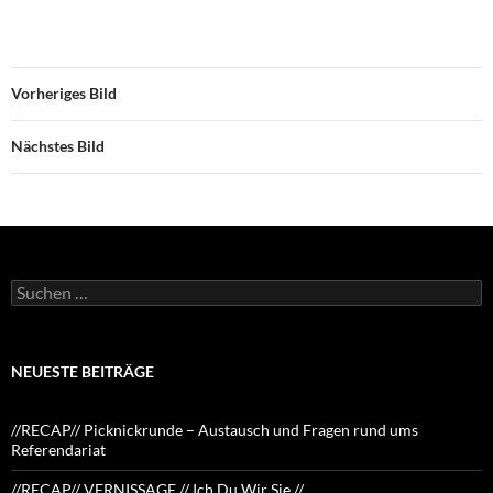
Vorheriges Bild
Nächstes Bild
Suchen
nach:
NEUESTE BEITRÄGE
//RECAP// Picknickrunde – Austausch und Fragen rund ums
Referendariat
//RECAP// VERNISSAGE // Ich Du Wir Sie //