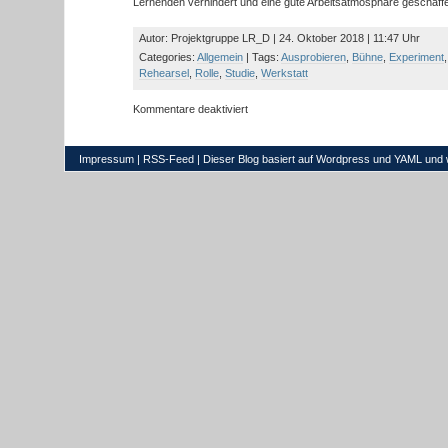
Lernenden verhindert und eine gute Arbeitsatmosphäre geschaff
Autor: Projektgruppe LR_D | 24. Oktober 2018 | 11:47 Uhr
Categories:
Allgemein
| Tags:
Ausprobieren
,
Bühne
,
Experiment
Rehearsel
,
Rolle
,
Studie
,
Werkstatt
für
Kommentare deaktiviert
Eine
Planungsstudie
für
Impressum
|
RSS-Feed
| Dieser Blog basiert auf
Wordpress
und
YAML
und 
die
AFBB