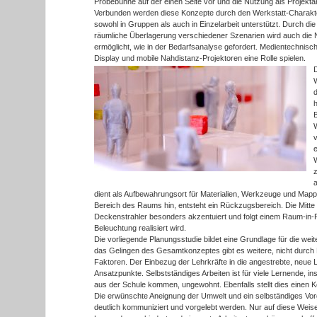
Probebühne auf der einen Seite vor und die Nutzung als Projekta
Verbunden werden diese Konzepte durch den Werkstatt-Charakt
sowohl in Gruppen als auch in Einzelarbeit unterstützt. Durch die
räumliche Überlagerung verschiedener Szenarien wird auch die
ermöglicht, wie in der Bedarfsanalyse gefordert. Medientechnisch
Display und mobile Nahdistanz-Projektoren eine Rolle spielen.
W
v
e
a
dient als Aufbewahrungsort für Materialien, Werkzeuge und Mappe
Bereich des Raums hin, entsteht ein Rückzugsbereich. Die Mitte
Deckenstrahler besonders akzentuiert und folgt einem Raum-in-R
Beleuchtung realisiert wird.
Die vorliegende Planungsstudie bildet eine Grundlage für die wei
das Gelingen des Gesamtkonzeptes gibt es weitere, nicht durch P
Faktoren. Der Einbezug der Lehrkräfte in die angestrebte, neue Le
Ansatzpunkte. Selbstständiges Arbeiten ist für viele Lernende, 
aus der Schule kommen, ungewohnt. Ebenfalls stellt dies einen Ko
Die erwünschte Aneignung der Umwelt und ein selbständiges Vo
deutlich kommuniziert und vorgelebt werden. Nur auf diese We