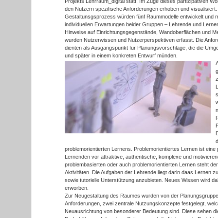
Projekts Lehrraum_digital statt. Im Zuge dieses partizipativen
den Nutzern spezifische Anforderungen erhoben und visualisiert.
Gestaltunsgsprozess würden fünf Raummodelle entwickelt und mode
individuellen Erwartungen beider Gruppen – Lehrende und Lernend
Hinweise auf Einrichtungsgegenstände, Wandoberflächen und Me
wurden Nutzerwissen und Nutzerperspektiven erfasst. Die Anfo
dienten als Ausgangspunkt für Planungsvorschläge, die die Umg
und später in einem konkreten Entwurf münden.
A
z
D
problemorientierten Lernens. Problemorientiertes Lernen ist eine 
Lernenden vor attraktive, authentische, komplexe und motivieren
problembasierten oder auch problemorientierten Lernen steht der 
Aktivitäten. Die Aufgaben der Lehrende liegt darin daas Lernen 
sowie tutorielle Unterstützung anzubieten. Neues Wissen wird da
erworben.
Zur Neugestaltung des Raumes wurden von der Planungsgruppe mi
Anforderungen, zwei zentrale Nutzungskonzepte festgelegt, welc
Neuausrichtung von besonderer Bedeutung sind. Diese sehen d