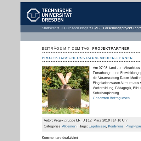
TECHNISCHE
Startseite
»
TU Dresden Blogs
»
BMBF-Forschungsprojekt Lehrr
UNIVERSITÄT
DRESDEN
BEITRÄGE MIT DEM TAG:
PROJEKTPARTNER
PROJEKTABSCHLUSS RAUM-MEDIEN-LERNEN
Am 07.03. fand zum Abschluss
Forschungs- und Entwicklungsp
die Veranstaltung Raum-Medien
Eingeladen waren Akteure aus Ar
Weiterbildung, Pädagogik, Bild
Schulbauplanung.
Gesamten Beitrag lesen...
Autor: Projektgruppe LR_D | 12. März 2019 | 14:10 Uhr
Categories:
Allgemein
| Tags:
Ergebnisse
,
Konferenz
,
Projektpar
für
Kommentare deaktiviert