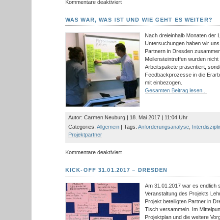
für
Kommentare deaktiviert
Das
Projekt
WAS WAR, WAS IST UND WIE GEHT ES WEITER?
Lehrraum_digital
hat
Nach dreieinhalb Monaten der L
Verstärkung
Untersuchungen haben wir uns 
bekommen
Partnern in Dresden zusammen
Meilensteintreffen wurden nicht
Arbeitspakete präsentiert, sond
Feedbackprozesse in die Erarb
mit einbezogen.
Gesamten Beitrag lesen...
Autor: Carmen Neuburg | 18. Mai 2017 | 11:04 Uhr
Categories:
Allgemein
| Tags:
Anforderungsanalyse
,
Interdiszipli
Projektpartner
für
Kommentare deaktiviert
Was
war,
KICK-OFF 31.01.2017 – DRESDEN
was
ist
Am 31.01.2017 war es endlich s
und
Veranstaltung des Projekts Lehr
wie
Projekt beteiligten Partner in
geht
Tisch versammeln. Im Mittelpu
es
Projektplan und die weitere Vor