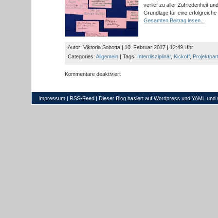
weiter?
verlief zu aller Zufriedenheit u
Grundlage für eine erfolgreich
Gesamten Beitrag lesen...
Autor: Viktoria Sobotta | 10. Februar 2017 | 12:49 Uhr
Categories:
Allgemein
| Tags:
Interdisziplinär
,
Kickoff
,
Projektpar
für
Kommentare deaktiviert
Kick-
Off
31.01.2017
Impressum
|
RSS-Feed
| Dieser Blog basiert auf
Wordpress
und
YAML
und 
–
Dresden