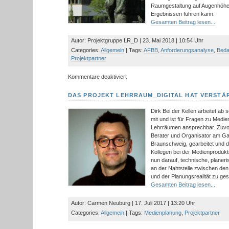
Raumgestaltung auf Augenhöhe 
Ergebnissen führen kann.
Gesamten Beitrag lesen...
Autor: Projektgruppe LR_D | 23. Mai 2018 | 10:54 Uhr
Categories:
Allgemein
| Tags:
AFBB
,
Anforderungsanalyse
,
Beda
Projektpartner
für
Kommentare deaktiviert
Gemeinsame
Bedarfsanalyse
DAS PROJEKT LEHRRAUM_DIGITAL HAT VERST
an
der
Dirk Bei der Kellen arbeitet ab 
AFBB
mit und ist für Fragen zu Medie
Lehrräumen ansprechbar. Zuvor
Berater und Organisator am G
Braunschweig, gearbeitet und d
Kollegen bei der Medienproduktio
nun darauf, technische, planeri
an der Nahtstelle zwischen den
und der Planungsrealität zu ges
Gesamten Beitrag lesen...
Autor: Carmen Neuburg | 17. Juli 2017 | 13:20 Uhr
Categories:
Allgemein
| Tags:
Medienplanung
,
Projektpartner