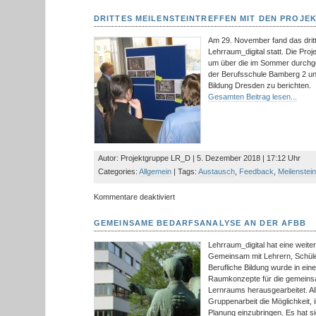
Projektabschluss
Raum-
DRITTES MEILENSTEINTREFFEN MIT DEN PROJE
Medien-
Lernen
Am 29. November fand das dritte
Lehrraum_digital statt. Die Proj
um über die im Sommer durchg
der Berufsschule Bamberg 2 und
Bildung Dresden zu berichten.
Gesamten Beitrag lesen...
Autor: Projektgruppe LR_D | 5. Dezember 2018 | 17:12 Uhr
Categories:
Allgemein
| Tags:
Austausch
,
Feedback
,
Meilenstei
für
Kommentare deaktiviert
Drittes
Meilensteintreffen
GEMEINSAME BEDARFSANALYSE AN DER AFBB
mit
den
Lehrraum_digital hat eine weit
Projektpartnern
Gemeinsam mit Lehrern, Schüle
Berufliche Bildung wurde in ei
Raumkonzepte für die gemeins
Lernraums herausgearbeitet. Alle
Gruppenarbeit die Möglichkeit, 
Planung einzubringen. Es hat s