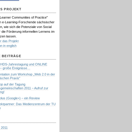
AS PROJEKT
"Learner Communities of Practice"
n e-Learning-Forschende sächsischer
, wie sich die Potenziale von Social
r die Förderung informellen Lernens im
zen lassen.
r das Projekt
on in english
 BEITRÄGE
, HDS-Jahrestagung und ONLINE
– große Ereignisse…
tation zum Workshop „Web 2.0 in der
schen Praxis“
p auf der Tagung
gemeinschaften 2011 – Aufruf zur
ung!
plus (Google+) – ein Review
jektpartner: Das Medienzentrum der TU
n
 2011