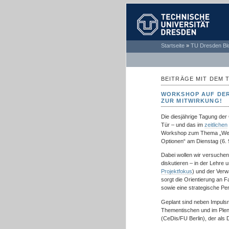
TECHNISCHE
Startseite
»
TU Dresden Bl
UNIVERSITÄT
DRESDEN
BEITRÄGE MIT DEM 
WORKSHOP AUF DER
ZUR MITWIRKUNG!
Die diesjährige Tagung der 
Tür – und das im
zeitlichen
Workshop zum Thema „Web 
Optionen“ am Dienstag (6. 
Dabei wollen wir versuche
diskutieren – in der Lehre
Projektfokus
) und der Verwa
sorgt die Orientierung an Fa
sowie eine strategische Pe
Geplant sind neben Impuls
Thementischen und im Ple
(CeDis/FU Berlin), der als 