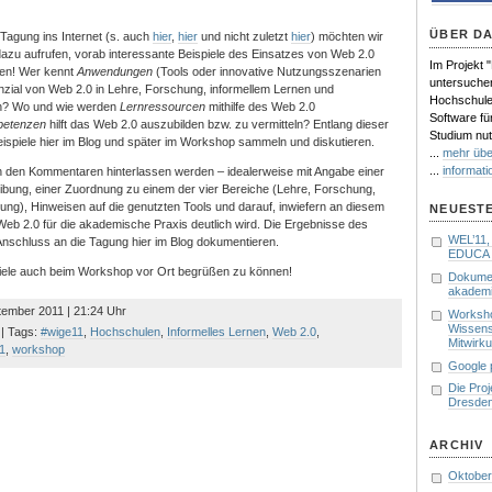
ÜBER D
 Tagung ins Internet (s. auch
hier
,
hier
und nicht zuletzt
hier
) möchten wir
dazu aufrufen, vorab interessante Beispiele des Einsatzes von Web 2.0
Im Projekt 
gen! Wer kennt
Anwendungen
(Tools oder innovative Nutzungsszenarien
untersuche
nzial von Web 2.0 in Lehre, Forschung, informellem Lernen und
Hochschulen
en? Wo und wie werden
Lernressourcen
mithilfe des Web 2.0
Software fü
petenzen
hilft das Web 2.0 auszubilden bzw. zu vermitteln? Entlang dieser
Studium nut
eispiele hier im Blog und später im Workshop sammeln und diskutieren.
...
mehr übe
...
informati
n den Kommentaren hinterlassen werden – idealerweise mit Angabe einer
bung, einer Zuordnung zu einem der vier Bereiche (Lehre, Forschung,
tung), Hinweisen auf die genutzten Tools und darauf, inwiefern an diesem
NEUESTE
 Web 2.0 für die akademische Praxis deutlich wird. Die Ergebnisse des
WEL’11
nschluss an die Tagung hier im Blog dokumentieren.
EDUCA 
viele auch beim Workshop vor Ort begrüßen zu können!
Dokumen
akademi
ptember 2011 | 21:24 Uhr
Worksho
Wissens
| Tags:
#wige11
,
Hochschulen
,
Informelles Lernen
,
Web 2.0
,
Mitwirk
1
,
workshop
Google 
Die Pro
Dresde
ARCHIV
Oktober