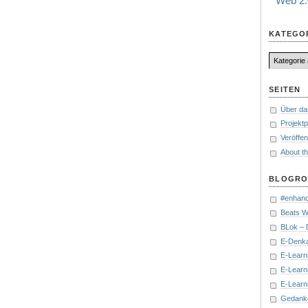
Web 2.
KATEGO
Kategorien
SEITEN
Über da
Projektp
Veröffen
About th
BLOGRO
#enhanc
Beats W
BLok – 
E-Denka
E-Learn
E-Learn
E-Learni
Gedanke