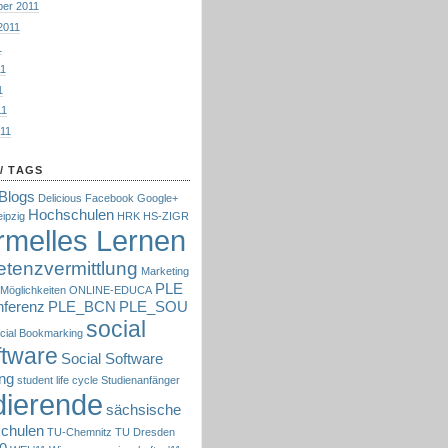
er 2011
2011
1
11
1
11
011
/ TAGS
Blogs
Delicious
Facebook
Google+
Hochschulen
eipzig
HRK
HS-ZIGR
ormelles Lernen
tenzvermittlung
Marketing
PLE
 Möglichkeiten
ONLINE-EDUCA
ferenz
PLE_BCN
PLE_SOU
social
cial Bookmarking
ftware
Social Software
ng
student life cycle
Studienanfänger
dierende
sächsische
chulen
TU-Chemnitz
TU Dresden