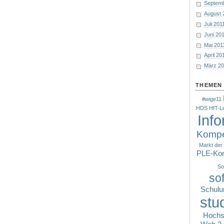
Septemb
August 
Juli 201
Juni 20
Mai 201
April 20
März 2
THEMEN 
#wige11
HDS
HfT-L
Inf
Kompe
Markt der
PLE-Kon
So
so
Schulu
stu
Hochs