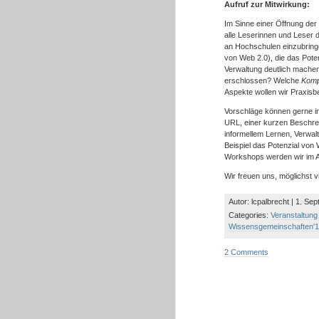
Aufruf zur Mitwirkung:
Im Sinne einer Öffnung der
alle Leserinnen und Leser 
an Hochschulen einzubrin
von Web 2.0), die das Pote
Verwaltung deutlich mach
erschlossen? Welche
Kom
Aspekte wollen wir Praxisb
Vorschläge können gerne i
URL, einer kurzen Beschrei
informellem Lernen, Verwal
Beispiel das Potenzial von
Workshops werden wir im A
Wir freuen uns, möglichst 
Autor: lcpalbrecht | 1. Se
Categories:
Veranstaltung
Wissensgemeinschaften'1
2 Comments