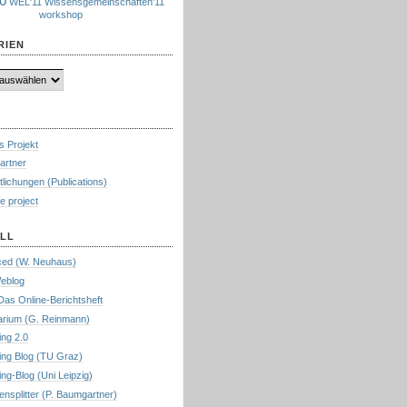
0
WEL'11
Wissensgemeinschaften'11
workshop
RIEN
s Projekt
artner
tlichungen (Publications)
e project
LL
ed (W. Neuhaus)
eblog
Das Online-Berichtsheft
rium (G. Reinmann)
ing 2.0
ing Blog (TU Graz)
ng-Blog (Uni Leipzig)
nsplitter (P. Baumgartner)