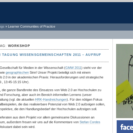
ogs
»
Learner Communities of Practice
TAG:
WORKSHOP
 TAGUNG WISSENSGEMEINSCHAFTEN 2011 – AUFRUF
Gesellschaft für Medien in der Wissenschaft (
GMW 2011
) steht vor der
wie
geographischen
Sinn! Unser Projekt beteiligt sich mit einem
2.0 in der akademischen Praxis: Herausforderungen und strategische
9., 13:45-15:15 Uhr).
n, die ganze Bandbreite des Einsatzes von Web 2.0 an Hochschulen zu
 und Forschung, aber auch im Bereich informellen Lernens (unser
ltung (vgl. die aktuellen
HRK-Handreichungen
). Für den nötigen Fokus
llbeispielen, die das realisierbare Potenzial von Web 2.0 aufzeigen sollen,
rspektive, die den Handlungsbedarf der Hochschulen aufzeigen soll.
referaten aus dem Projekt vor allem gemeinsame Diskussionen an
num, außerdem freuen wir uns auf die Kommentare von
Stefan Cordes
Diskutant dabei sein wird.