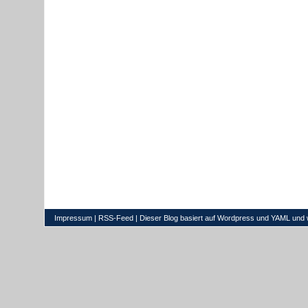
Impressum
|
RSS-Feed
| Dieser Blog basiert auf
Wordpress
und
YAML
und 