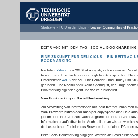
TECHNISCHE
Startseite
»
TU Dresden Blogs
»
Learner Communities of Practic
UNIVERSITÄT
DRESDEN
BEITRÄGE MIT DEM TAG:
SOCIAL BOOKMARKING
EINE ZUKUNFT FÜR DELICIOUS – EIN BEITRAG 
BOOKMARKING
Nachdem
Yahoo
Ende 2010 bekanntgab, sich von seinem Social 
trennen, wurde vielfach über ein mögliches Aus spekuliert. Nun h
Unternehmen
AVOS
der YouTube-Gründer Chad Hurley und Steve
gefunden. Eine Nachricht die Anlass genug ist, der Frage nachz
Bookmarking eigentlich geht und wie es funktioniert.
Vom Bookmarking zu Social Bookmarking
Zur Verwaltung von Informationen aus dem Internet, kann man d
Web-Browsers nutzen oder auch per copy&paste eine Liste anle
jedoch dann ihre Grenzen, wenn aufgrund der Vielzahl an Lesez
Information unauffindbar bleibt. Auch sollte man wissen wo sich
die Lesezeichen-Funktion des Browsers ist auf einen PC begrenz
Beim Social Bookmarking hingegen, werden die Lesezeichen vo