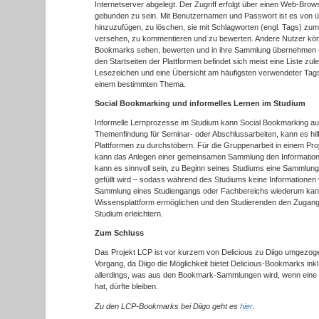
Internetserver abgelegt. Der Zugriff erfolgt über einen Web-Bro
gebunden zu sein. Mit Benutzernamen und Passwort ist es von 
hinzuzufügen, zu löschen, sie mit Schlagworten (engl. Tags) zu
versehen, zu kommentieren und zu bewerten. Andere Nutzer kön
Bookmarks sehen, bewerten und in ihre Sammlung übernehmen
den Startseiten der Plattformen befindet sich meist eine Liste zule
Lesezeichen und eine Übersicht am häufigsten verwendeter Tags 
einem bestimmten Thema.
Social Bookmarking und informelles Lernen im Studium
Informelle Lernprozesse im Studium kann Social Bookmarking auf v
Themenfindung für Seminar- oder Abschlussarbeiten, kann es hil
Plattformen zu durchstöbern. Für die Gruppenarbeit in einem Pr
kann das Anlegen einer gemeinsamen Sammlung den Information
kann es sinnvoll sein, zu Beginn seines Studiums eine Sammlung 
gefüllt wird – sodass während des Studiums keine Informationen
Sammlung eines Studiengangs oder Fachbereichs wiederum kan
Wissensplattform ermöglichen und den Studierenden den Zugang 
Studium erleichtern.
Zum Schluss
Das Projekt LCP ist vor kurzem von Delicious zu Diigo umgezog
Vorgang, da Diigo die Möglichkeit bietet Delicious-Bookmarks inkl
allerdings, was aus den Bookmark-Sammlungen wird, wenn eine P
hat, dürfte bleiben.
Zu den LCP-Bookmarks bei Diigo geht es
hier
.