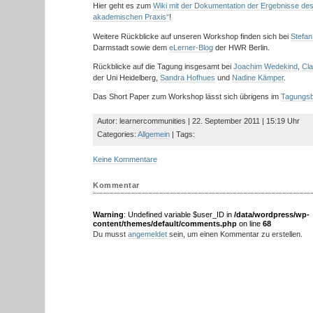
Hier geht es zum
Wiki mit der Dokumentation der Ergebnisse de
akademischen Praxis“
!
Weitere Rückblicke auf unseren Workshop finden sich bei
Stefa
Darmstadt sowie dem
eLerner-Blog
der HWR Berlin.
Rückblicke auf die Tagung insgesamt bei
Joachim Wedekind
,
Cla
der Uni Heidelberg,
Sandra Hofhues
und
Nadine Kämper
.
Das Short Paper zum Workshop lässt sich übrigens im
Tagungs
Autor: learnercommunities | 22. September 2011 | 15:19 Uhr
Categories:
Allgemein
| Tags:
Keine Kommentare
Kommentar
Warning
: Undefined variable $user_ID in
/data/wordpress/wp-
content/themes/default/comments.php
on line
68
Du musst
angemeldet
sein, um einen Kommentar zu erstellen.