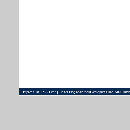
Impressum
|
RSS-Feed
| Dieser Blog basiert auf
Wordpress
und
YAML
und 