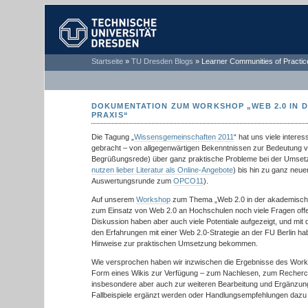
TECHNISCHE
Startseite
»
TU Dresden Blogs
»
Learner Communities of Practic
UNIVERSITÄT
DRESDEN
DOKUMENTATION ZUM WORKSHOP „WEB 2.0 IN 
PRAXIS“
Die Tagung „
Wissensgemeinschaften 2011
“ hat uns viele inter
gebracht – von allgegenwärtigen Bekenntnissen zur Bedeutung vo
Begrüßungsrede) über ganz praktische Probleme bei der Umsetz
nutzen lieber Literatur als Online-Angebote
) bis hin zu ganz neue
Auswertungsrunde zum
OPCO11
).
Auf unserem
Workshop
zum Thema „Web 2.0 in der akademische
zum Einsatz von Web 2.0 an Hochschulen noch viele Fragen offen
Diskussion haben aber auch viele Potentiale aufgezeigt, und mit
den Erfahrungen mit einer Web 2.0-Strategie an der FU Berlin hab
Hinweise zur praktischen Umsetzung bekommen.
Wie versprochen haben wir inzwischen die Ergebnisse des Worksh
Form eines Wikis zur Verfügung – zum Nachlesen, zum Recherch
insbesondere aber auch zur weiteren Bearbeitung und Ergänzung
Fallbeispiele ergänzt werden oder Handlungsempfehlungen daz