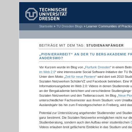
TECHNISCHE
Startseite
»
TU Dresden Blogs
»
Learner Communities of Practic
UNIVERSITÄT
DRESDEN
BEITRÄGE MIT DEM TAG:
STUDIENANFÄNGER
„PIONIERARBEIT“ AN DER TU BERGAKADEMIE F
ANDERSWO?
Vor Kurzem wurde im Blog von „
Flurfunk Dresden
“ in einem Bei
im Web 2.0
“ eine interessante Social Software-Initiative der TU 
Unter dem Motto „
Zeit für neue Pioniere
“ wird dort seit 2010 Stud
Sozialen Netzwerken SchülerVZ und Facebook betrieben. Eine 
Informationsangebote im Web 2.0: Videos in denen Studierende 
an der Bergakademie berichten und verschiedene Studiengänge v
Sozialen Netzwerken und den Twitteraccount. Im Blog
„Neue Pion
unterschiedlicher Fachsemester aus ihrem Studium: vom Unialltag
Auslandsjahr bis hin zum Freizeitgeschehen in Freiberg, wird das
Potential zur Unterstützung angehender Studierender und Studiena
ganz bestimmt. Die Sozialen Netzwerke ermöglichen nicht nur di
Studienberatung, sondern auch den Aufbau einer studentischen
Videos erlauben breit gefächerte Einblicke in das Studium und da