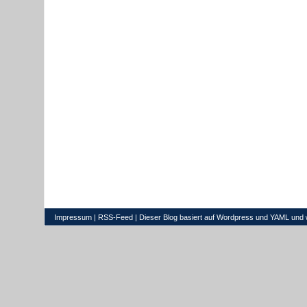
Impressum
|
RSS-Feed
| Dieser Blog basiert auf
Wordpress
und
YAML
und 