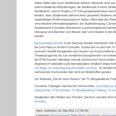
Dabei sollten aber auch Studierende höherer Semester nicht aus
unterschiedlichen Anforderungen, die Studierende in ihrem Stud
identifizieren, sind im Projekt LCP Fokusgruppeninterviews durc
deutlich, dass Studierende während ihres gesamten Studiums ein
regelmäßigem Erfahrungsaustausch haben. Hierin liegt das Pote
verschiedene Informationangebote, wie Studienberatung, Carre
Auslandsamt in Sozialen Netzwerken zusammengebracht werde
Übergang vom Bachelor zum Master oder vom Studium in den Ber
werden.
Sachsenweite Vorreiter
in der Nutzung Sozialer Netzwerke sind d
die Gret-Palucca-Schule in Dresden. Inzwischen ist auch die TU 
vertreten, bündelt Neuigkeiten und vernetzt von Fachschaftsrat u
Theatergruppe bis hin zum Sonderforschungsbereich verschiedene
die HTW Dresden. Allerdings sind die sächsischen Hochschulen i
Angebote im nationalen (und internationalen) Vergleich längst kei
von Blogs zur Unterstützung informellen Lernens
). Es besteht N
sächsischen Hochschulen hier nicht ins Hintertreffen geraten.
Zur Webseite „Zeit für neue Pioniere“ der TU Bergakademie Frei
Facebook-Fanpages sächsischer Hochschulen:
Gret-Palucca-S
Zittau/Görlitz
,
HTW Dresden
,
TU Bergakademie Freiberg
,
TU Dr
Neuigkeiten über Medien aus Dresden, Sachsen und dem Rest der
Dresden
„.
Autor: lcpherbst | 26. Mai 2011 | 17:08 Uhr
Categories:
Praxisbeispiel
| Tags:
Blogs
,
Facebook
,
sächsisch