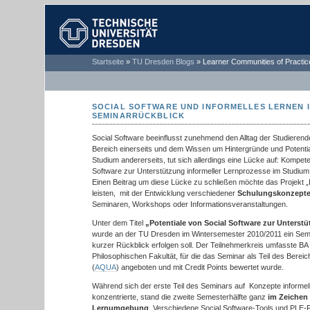
TECHNISCHE
Startseite
»
TU Dresden Blogs
»
Learner Communities of Practic
UNIVERSITÄT
DRESDEN
SOCIAL SOFTWARE UND INFORMELLES LERNEN I
SEMINARRÜCKBLICK
Social Software beeinflusst zunehmend den Alltag der Studieren
Bereich einerseits und dem Wissen um Hintergründe und Potentia
Studium andererseits, tut sich allerdings eine Lücke auf: Kompe
Software zur Unterstützung informeller Lernprozesse im Studiu
Einen Beitrag um diese Lücke zu schließen möchte das Projekt „
leisten, mit der Entwicklung verschiedener
Schulungskonzept
Seminaren, Workshops oder Informationsveranstaltungen.
Unter dem Titel
„Potentiale von Social Software zur Unterst
wurde an der TU Dresden im Wintersemester 2010/2011 ein Semin
kurzer Rückblick erfolgen soll. Der Teilnehmerkreis umfasste B
Philosophischen Fakultät, für die das Seminar als Teil des Bereic
(
AQUA
) angeboten und mit Credit Points bewertet wurde.
Während sich der erste Teil des Seminars auf Konzepte informel
konzentrierte, stand die zweite Semesterhälfte ganz
im Zeichen 
Lernumgebung
. Verschiedene Social Software-Tools und PLE-P