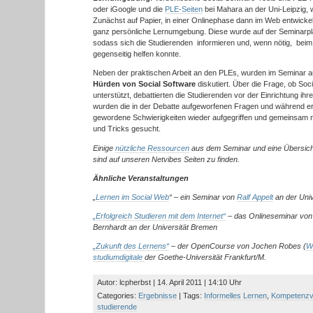
oder iGoogle und die
PLE-Seiten
bei Mahara an der Uni-Leipzig, w
Zunächst auf Papier, in einer Onlinephase dann im Web entwickel
ganz persönliche Lernumgebung. Diese wurde auf der Seminarpl
sodass sich die Studierenden informieren und, wenn nötig, bei
gegenseitig helfen konnte.
Neben der praktischen Arbeit an den PLEs, wurden im Seminar 
Hürden von Social Software
diskutiert. Über die Frage, ob Soc
unterstützt, debattierten die Studierenden vor der Einrichtung 
wurden die in der Debatte aufgeworfenen Fragen und während er
gewordene Schwierigkeiten wieder aufgegriffen und gemeinsam 
und Tricks gesucht.
Einige
nützliche Ressourcen
aus dem Seminar und eine Übersic
sind auf unseren Netvibes Seiten zu finden.
Ähnliche Veranstaltungen
„
Lernen im Social Web
“ – ein Seminar von
Ralf Appelt
an der Uni
„Erfolgreich Studieren mit dem Internet“
– das Onlineseminar von
Bernhardt an der Universität Bremen
„Zukunft des Lernens“
– der OpenCourse von Jochen Robes (
W
studiumdigitale
der Goethe-Universität Frankfurt/M.
Autor: lcpherbst | 14. April 2011 | 14:10 Uhr
Categories:
Ergebnisse
| Tags:
Informelles Lernen
,
Kompetenzve
studierende