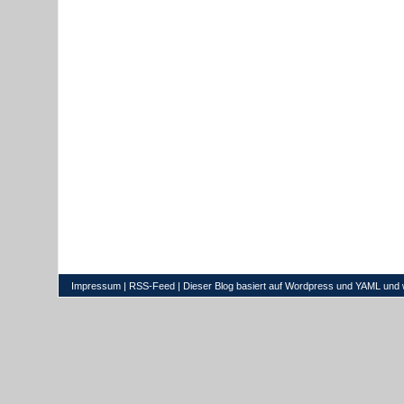
Impressum
|
RSS-Feed
| Dieser Blog basiert auf
Wordpress
und
YAML
und 