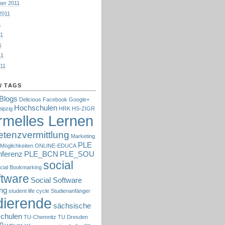
er 2011
2011
1
11
1
11
011
/ TAGS
Blogs
Delicious
Facebook
Google+
Hochschulen
eipzig
HRK
HS-ZIGR
ormelles Lernen
tenzvermittlung
Marketing
PLE
 Möglichkeiten
ONLINE-EDUCA
ferenz
PLE_BCN
PLE_SOU
social
cial Bookmarking
ftware
Social Software
ng
student life cycle
Studienanfänger
dierende
sächsische
chulen
TU-Chemnitz
TU Dresden