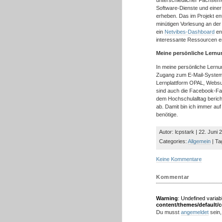
unterschiedlicher Fachseme
Software-Dienste und eine
erheben. Das im Projekt en
minütigen Vorlesung an der
ein
Netvibes-Dashboard
en
interessante Ressourcen en
Meine persönliche Lern
In meine persönliche Lernu
Zugang zum E-Mail-System,
Lernplattform OPAL, Webs
sind auch die Facebook-Fa
dem Hochschulalltag beric
ab. Damit bin ich immer auf
benötige.
Autor: lcpstark | 22. Juni 
Categories:
Allgemein
| Ta
Keine Kommentare
Kommentar
Warning
: Undefined variab
content/themes/default
Du musst
angemeldet
sein,