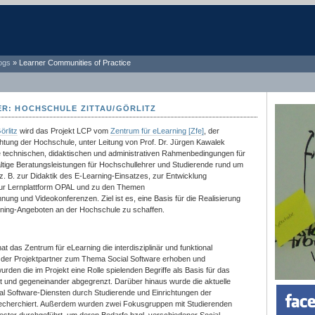
ogs
»
Learner Communities of Practice
ER: HOCHSCHULE ZITTAU/GÖRLITZ
örlitz
wird das Projekt LCP vom
Zentrum für eLearning [Zfe]
, der
chtung der Hochschule, unter Leitung von Prof. Dr. Jürgen Kawalek
die technischen, didaktischen und administrativen Rahmenbedingungen für
fältige Beratungsleistungen für Hochschullehrer und Studierende rund um
. B. zur Didaktik des E-Learning-Einsatzes, zur Entwicklung
 zur Lernplattform OPAL und zu den Themen
ung und Videokonferenzen. Ziel ist es, eine Basis für die Realisierung
rning-Angeboten an der Hochschule zu schaffen.
 das Zentrum für eLearning die interdisziplinär und funktional
 der Projektpartner zum Thema Social Software erhoben und
den die im Projekt eine Rolle spielenden Begriffe als Basis für das
t und gegeneinander abgegrenzt. Darüber hinaus wurde die aktuelle
l Software-Diensten durch Studierende und Einrichtungen der
 recherchiert. Außerdem wurden zwei Fokusgruppen mit Studierenden