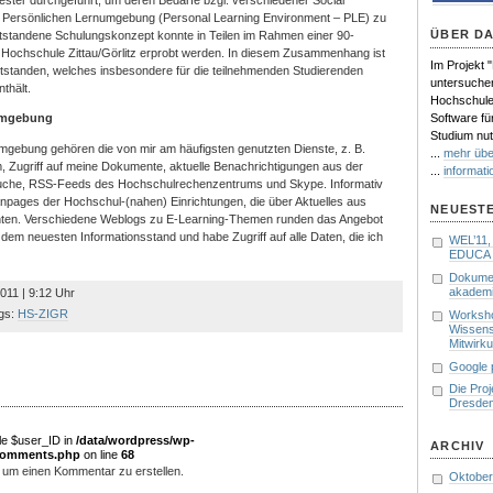
ster durchgeführt, um deren Bedarfe bzgl. verschiedener Social
r Persönlichen Lernumgebung (Personal Learning Environment – PLE) zu
ÜBER D
tstandene Schulungskonzept konnte in Teilen im Rahmen einer 90-
 Hochschule Zittau/Görlitz erprobt werden. In diesem Zusammenhang ist
Im Projekt 
tstanden, welches insbesondere für die teilnehmenden Studierenden
untersuche
thält.
Hochschulen
Software fü
umgebung
Studium nut
mgebung gehören die von mir am häufigsten genutzten Dienste, z. B.
...
mehr übe
 Zugriff auf meine Dokumente, aktuelle Benachrichtigungen aus der
...
informati
uche, RSS-Feeds des Hochschulrechenzentrums und Skype. Informativ
npages der Hochschul-(nahen) Einrichtungen, die über Aktuelles aus
NEUESTE
hten. Verschiedene Weblogs zu E-Learning-Themen runden das Angebot
 dem neuesten Informationsstand und habe Zugriff auf alle Daten, die ich
WEL’11
EDUCA 
Dokumen
akademi
2011 | 9:12 Uhr
gs:
HS-ZIGR
Worksho
Wissens
Mitwirk
Google 
Die Pro
Dresde
le $user_ID in
/data/wordpress/wp-
ARCHIV
/comments.php
on line
68
 um einen Kommentar zu erstellen.
Oktober