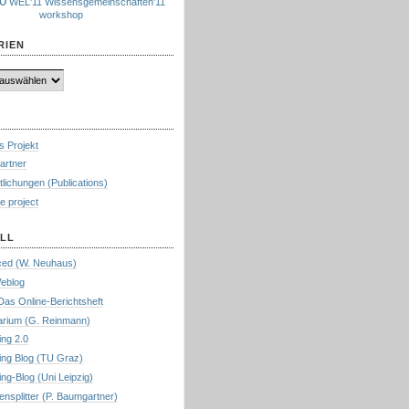
0
WEL'11
Wissensgemeinschaften'11
workshop
RIEN
s Projekt
artner
tlichungen (Publications)
e project
LL
ed (W. Neuhaus)
eblog
Das Online-Berichtsheft
rium (G. Reinmann)
ing 2.0
ing Blog (TU Graz)
ng-Blog (Uni Leipzig)
nsplitter (P. Baumgartner)