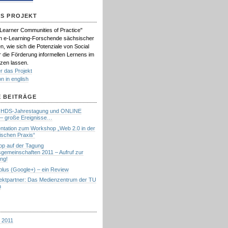
AS PROJEKT
"Learner Communities of Practice"
n e-Learning-Forschende sächsischer
, wie sich die Potenziale von Social
r die Förderung informellen Lernens im
zen lassen.
r das Projekt
on in english
 BEITRÄGE
, HDS-Jahrestagung und ONLINE
– große Ereignisse…
tation zum Workshop „Web 2.0 in der
schen Praxis“
p auf der Tagung
gemeinschaften 2011 – Aufruf zur
ung!
plus (Google+) – ein Review
jektpartner: Das Medienzentrum der TU
n
 2011