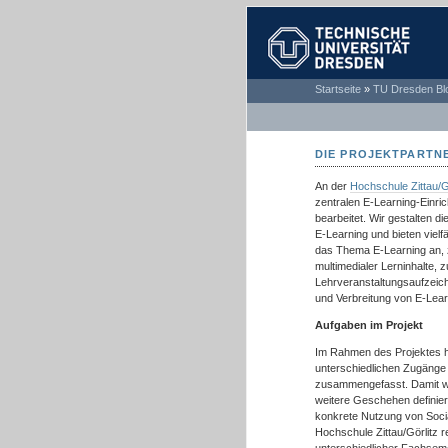
TECHNISCHE
Startseite
»
TU Dresden Bl
UNIVERSITÄT
DRESDEN
DIE PROJEKTPARTN
An der
Hochschule Zittau/G
zentralen E-Learning-Einri
bearbeitet. Wir gestalten 
E-Learning und bieten viel
das Thema E-Learning an, z
multimedialer Lerninhalte,
Lehrveranstaltungsaufzeichn
und Verbreitung von E-Lea
Aufgaben im Projekt
Im Rahmen des Projektes hat
unterschiedlichen Zugänge
zusammengefasst. Damit wur
weitere Geschehen definier
konkrete Nutzung von Socia
Hochschule Zittau/Görlitz