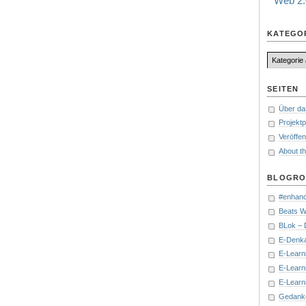
Web 2.
KATEGO
Kategorien
SEITEN
Über da
Projektp
Veröffen
About th
BLOGRO
#enhanc
Beats W
BLok – 
E-Denka
E-Learn
E-Learn
E-Learni
Gedanke