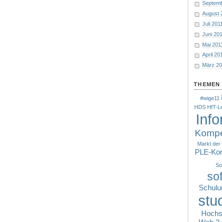
Septemb
August 
Juli 201
Juni 20
Mai 201
April 20
März 2
THEMEN 
#wige11
HDS
HfT-L
Inf
Kompe
Markt der
PLE-Kon
So
so
Schulu
stu
Hochs