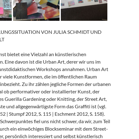
LUNGSSITUATION VON JULIA SCHMIDT UND
LT
st bietet eine Vielzahl an künstlerischen
 Eine davon ist die Urban Art, derer wir uns im
unstdidaktischen Workshops annahmen. Urban Art
 der viele Kunstformen, die im öffentlichen Raum
, einbezieht. Zu ihr zählen jegliche Formen der urbanen
al ob performativer oder installierter Kunst, der
 es Guerilla Gardening oder Knitting, der Street Art,
e und allgegenwärtigste Form das Graffiti ist (vgl.
152 | Stumpf 2012, S. 115 | Eschment 2012, S. 158).
Schwerpunktes fiel uns nicht schwer, da wir, zum Teil
urch ein einwöchiges Blockseminar mit dem Street-
er, persönlich interessiert und selbst künstlerisch