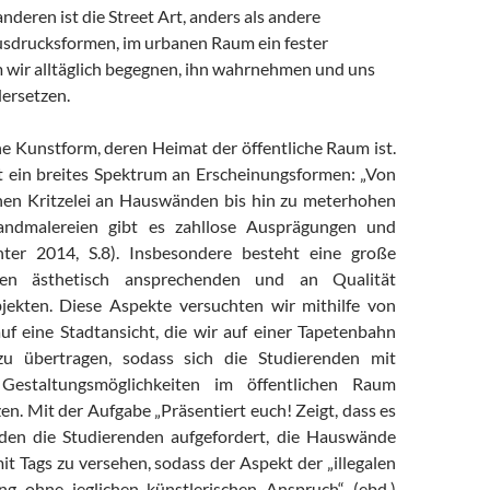
anderen ist die Street Art, anders als andere
usdrucksformen, im urbanen Raum ein fester
m wir alltäglich begegnen, ihn wahrnehmen und uns
ersetzen.
ine Kunstform, deren Heimat der öffentliche Raum ist.
st ein breites Spektrum an Erscheinungsformen: „Von
chen Kritzelei an Hauswänden bis hin zu meterhohen
andmalereien gibt es zahllose Ausprägungen und
nter 2014, S.8). Insbesondere besteht eine große
en ästhetisch ansprechenden und an Qualität
ekten. Diese Aspekte versuchten wir mithilfe von
uf eine Stadtansicht, die wir auf einer Tapetenbahn
 zu übertragen, sodass sich die Studierenden mit
 Gestaltungsmöglichkeiten im öffentlichen Raum
n. Mit der Aufgabe „Präsentiert euch! Zeigt, dass es
rden die Studierenden aufgefordert, die Hauswände
it Tags zu versehen, sodass der Aspekt der „illegalen
ng ohne jeglichen künstlerischen Anspruch“ (ebd.)