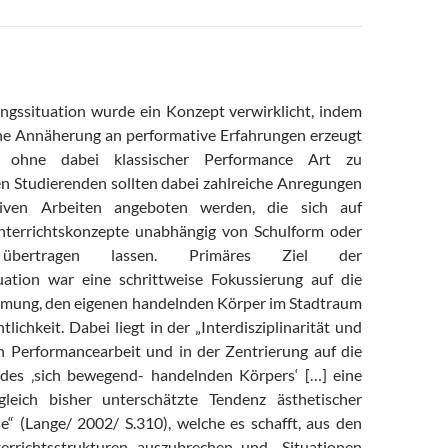
ungssituation wurde ein Konzept verwirklicht, indem
ne Annäherung an performative Erfahrungen erzeugt
, ohne dabei klassischer Performance Art zu
n Studierenden sollten dabei zahlreiche Anregungen
iven Arbeiten angeboten werden, die sich auf
nterrichtskonzepte unabhängig von Schulform oder
e übertragen lassen. Primäres Ziel der
uation war eine schrittweise Fokussierung auf die
mung, den eigenen handelnden Körper im Stadtraum
tlichkeit. Dabei liegt in der „Interdisziplinarität und
 Performancearbeit und in der Zentrierung auf die
 des ‚sich bewegend- handelnden Körpers‘ […] eine
gleich bisher unterschätzte Tendenz ästhetischer
e“ (Lange/ 2002/ S.310), welche es schafft, aus den
terrichtsstrukturen auszubrechen und „Situationen