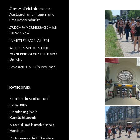
//RECAP// Picknickrunde –
Austausch und Fragen rund
ums Referendariat
//RECAP// VERNISSAGE // Ich
Du Wir Sie //
INMITTEN VON ALLEM
AUF DEN SPUREN DER
HÖHLENMALEREI – ein SPÜ
Bericht
Love Actually – Ein Resümee
KATEGORIEN
Einblicke in Studium und
Forschung
Einführung in die
Kunstpädagogik
Material und künstlerisches
Handeln
Performance Art Education