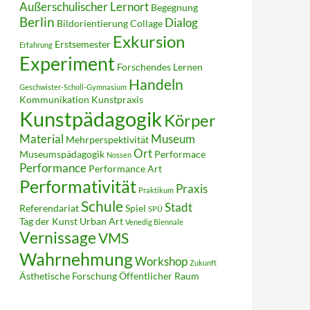
Außerschulischer Lernort
Begegnung
Berlin
Dialog
Bildorientierung
Collage
Exkursion
Erstsemester
Erfahrung
Experiment
Forschendes Lernen
Handeln
Geschwister-Scholl-Gymnasium
Kommunikation
Kunstpraxis
Kunstpädagogik
Körper
Material
Museum
Mehrperspektivität
Ort
Museumspädagogik
Performace
Nossen
Performance
Performance Art
Performativität
Praxis
Praktikum
Schule
Stadt
Referendariat
Spiel
SPÜ
Tag der Kunst
Urban Art
Venedig Biennale
Vernissage
VMS
Wahrnehmung
Workshop
Zukunft
Ästhetische Forschung
Öffentlicher Raum