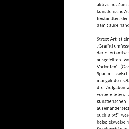
aktiv sind. Zum 
künstlerische A
Bestandteil, de
damit auseinand
Street Art ist e
„Graffiti umfas
der dilettantis
ausgefeilten W
Varianten“ (Ga
Spanne zwisch
mangelnden Obj
drei Aufgaben a
vorbereiteten,
künstlerischen
auseinandersetze
euch gibt!“ we
beispielsweise m
Sachbeschädigu