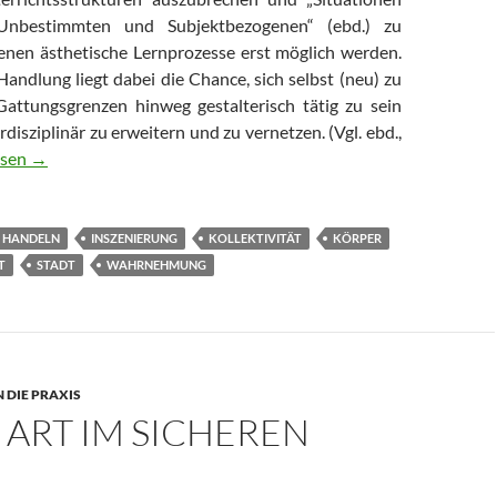
Unbestimmten und Subjektbezogenen“ (ebd.) zu
denen ästhetische Lernprozesse erst möglich werden.
Handlung liegt dabei die Chance, sich selbst (neu) zu
Gattungsgrenzen hinweg gestalterisch tätig zu sein
disziplinär zu erweitern und zu vernetzen. (Vgl. ebd.,
RMATIVER AUDIOWALK
esen
→
HANDELN
INSZENIERUNG
KOLLEKTIVITÄT
KÖRPER
T
STADT
WAHRNEHMUNG
N DIE PRAXIS
ART IM SICHEREN