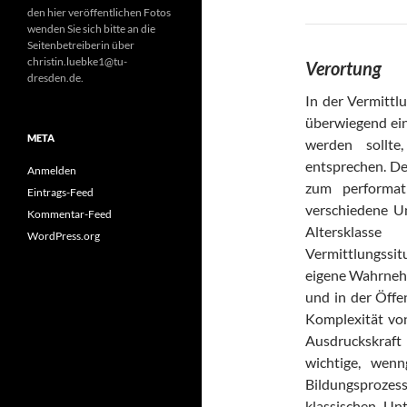
den hier veröffentlichen Fotos
wenden Sie sich bitte an die
Seitenbetreiberin über
christin.luebke1@tu-
Verortung
dresden.de.
In der Vermittl
überwiegend ei
META
werden sollte
entsprechen. De
Anmelden
zum performat
Eintrags-Feed
verschiedene U
Kommentar-Feed
Altersklass
WordPress.org
Vermittlungssit
eigene Wahrneh
und in der Öffen
Komplexität von
Ausdruckskraft
wichtige, wenn
Bildungsprozess
klassischen Un