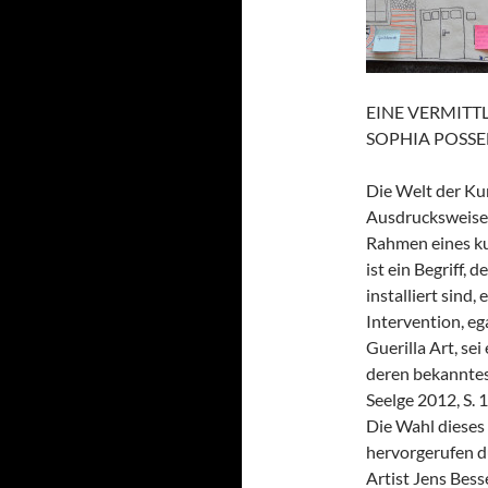
EINE VERMITT
SOPHIA POSSE
Die Welt der Kun
Ausdrucksweisen.
Rahmen eines k
ist ein Begriff,
installiert sind
Intervention, eg
Guerilla Art, sei
deren bekanntest
Seelge 2012, S. 
Die Wahl dieses 
hervorgerufen d
Artist Jens Bess