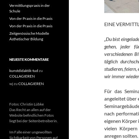
Vermittlungspraxis in der
Schule
Von der Praxis in die Praxis
EINE VERMITT
Von der Praxis in die Praxis
Zeitgenössische Modelle
„Du bist eingelad
Ästhetischer Bildung
gehen, jeder f
verschiedenen Bli
NEUESTE KOMMENTARE
täglich durchsc
studieren, feiern,
kunstdidaktik-tud
zu
wir immer wieder
COLLAGIEREN
wj
zu
COLLAGIEREN
Für das Semina
angeleitet über
Fotos: Christin Lübke
Seminargebäude 
Das Recht an allen auf der
nach performat
Website befindlichen Fotos
eigenen Körper 
liegt bei der Seitenbetreiberin.
vielen Körpern
Im Falle einer ungewollten
anregen sollten.
Sichtbarkeit von Personen auf