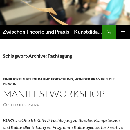
Zum
Inhalt
springen
Suchen
Zwischen Theorie und Praxis – Kunstdidaktik an der TU Dresden
PRIMÄR
MENÜ
Schlagwort-Archive: Fachtagung
EINBLICKE IN STUDIUM UND FORSCHUNG
,
VON DER PRAXIS IN DIE
PRAXIS
MANIFESTWORKSHOP
10. OKTOBER 2024
KUPÄD GOES BERLIN
//
Fachtagung zu Basalen Kompetenzen
und Kultureller Bildung im Programm Kulturagenten für kreative