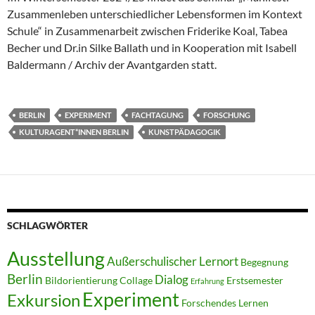
Zusammenleben unterschiedlicher Lebensformen im Kontext
Schule“ in Zusammenarbeit zwischen Friderike Koal, Tabea
Becher und Dr.in Silke Ballath und in Kooperation mit Isabell
Baldermann / Archiv der Avantgarden statt.
BERLIN
EXPERIMENT
FACHTAGUNG
FORSCHUNG
KULTURAGENT*INNEN BERLIN
KUNSTPÄDAGOGIK
SCHLAGWÖRTER
Ausstellung
Außerschulischer Lernort
Begegnung
Berlin
Dialog
Bildorientierung
Collage
Erstsemester
Erfahrung
Experiment
Exkursion
Forschendes Lernen