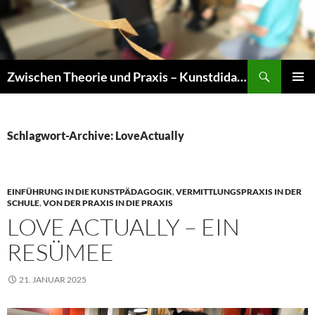
Zum
Inhalt
springen
Suchen
Zwischen Theorie und Praxis – Kunstdidaktik an der TU Dresden
PRIMÄR
MENÜ
Schlagwort-Archive: LoveActually
EINFÜHRUNG IN DIE KUNSTPÄDAGOGIK
,
VERMITTLUNGSPRAXIS IN DER
SCHULE
,
VON DER PRAXIS IN DIE PRAXIS
LOVE ACTUALLY – EIN
RESÜMEE
21. JANUAR 2025