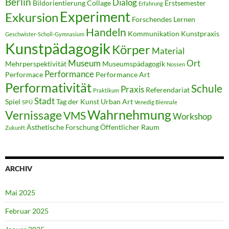
Berlin
Dialog
Bildorientierung
Collage
Erstsemester
Erfahrung
Experiment
Exkursion
Forschendes Lernen
Handeln
Kommunikation
Kunstpraxis
Geschwister-Scholl-Gymnasium
Kunstpädagogik
Körper
Material
Museum
Ort
Mehrperspektivität
Museumspädagogik
Nossen
Performance
Performace
Performance Art
Performativität
Schule
Praxis
Referendariat
Praktikum
Stadt
Spiel
Tag der Kunst
Urban Art
SPÜ
Venedig Biennale
Wahrnehmung
Vernissage
VMS
Workshop
Ästhetische Forschung
Öffentlicher Raum
Zukunft
ARCHIV
Mai 2025
Februar 2025